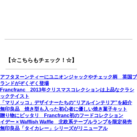
【☆こちらもチェック！☆】
アフタヌーンティーにユニオンジャックやチェック柄 英国ブ
ランドがぞくぞく登場
Francfranc 2013年クリスマスコレクションは上品なクラシ
ックテイスト
「マリメッコ」デザイナーたちの“リアルインテリア”を紹介
無印良品 焼き型も入った初心者に優しい焼き菓子キット
贈り物にピッタリ Francfranc初のフードコレクション
イデー × Wafflish Waffle 北欧系テーブルランプを限定発売
無印良品「タイカレー」シリーズがリニューアル