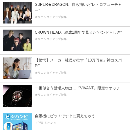
SUPER★DRAGON、自ら描いた”レトロフューチャ
ー”
オリコンタイアップ特集
CROWN HEAD、結成1周年で見えた”バンドらしさ”
オリコンタイアップ特集
【驚愕】メーカー社員が推す「10万円台」神コスパ
PC
オリコンタイアップ特集
一番似合う登場人物は…『VIVANT』限定ウオッチ
オリコンタイアップ特集
自販機にピッ！ですぐに買えちゃう
（PR）ジハンピ