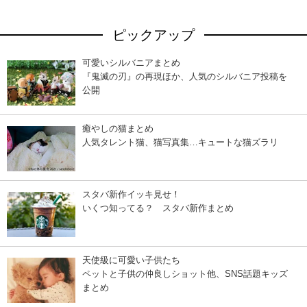
ピックアップ
可愛いシルバニアまとめ
『鬼滅の刃』の再現ほか、人気のシルバニア投稿を
公開
癒やしの猫まとめ
人気タレント猫、猫写真集…キュートな猫ズラリ
スタバ新作イッキ見せ！
いくつ知ってる？ スタバ新作まとめ
天使級に可愛い子供たち
ペットと子供の仲良しショット他、SNS話題キッズ
まとめ