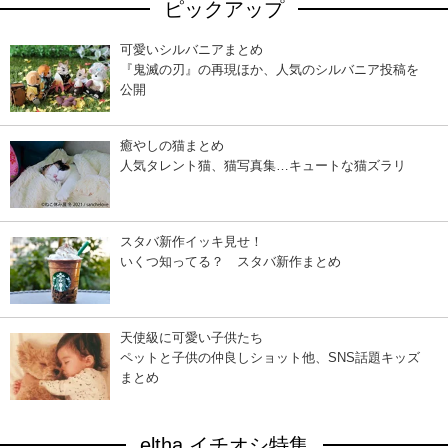
ピックアップ
可愛いシルバニアまとめ
『鬼滅の刃』の再現ほか、人気のシルバニア投稿を
公開
癒やしの猫まとめ
人気タレント猫、猫写真集…キュートな猫ズラリ
スタバ新作イッキ見せ！
いくつ知ってる？ スタバ新作まとめ
天使級に可愛い子供たち
ペットと子供の仲良しショット他、SNS話題キッズ
まとめ
eltha イチオシ特集