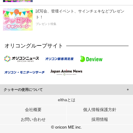
試写会、登壇イベント、サインチェキなどプレゼン
ト！
プレゼント特集
オリコングループサイト
クッキーの使用について
このサイトでは Cookie を使用して、ユーザーに合わせたコンテンツや広告の
elthaとは
表示、ソーシャル メディア機能の提供、広告の表示回数やクリック数の測定を
会社概要
個人情報保護方針
行っています。
また、ユーザーによるサイトの利用状況についても情報を収集し、ソーシャル
お問い合わせ
採用情報
メディアや広告配信、データ解析の各パートナーに提供しています。
各パートナーは、この情報とユーザーが各パートナーに提供した他の情報や、
© oricon ME inc.
ユーザーが各パートナーのサービスを使用したときに収集した他の情報を組み