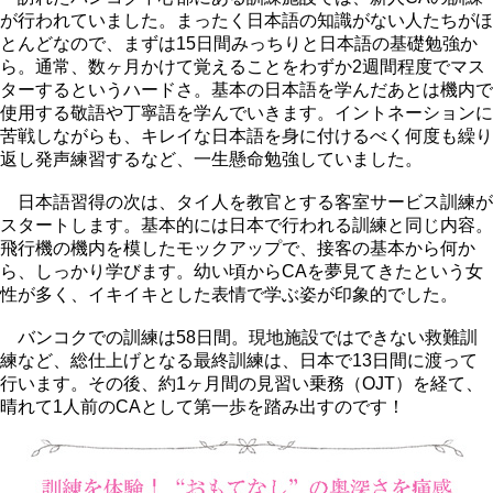
が行われていました。まったく日本語の知識がない人たちがほ
とんどなので、まずは15日間みっちりと日本語の基礎勉強か
ら。通常、数ヶ月かけて覚えることをわずか2週間程度でマス
ターするというハードさ。基本の日本語を学んだあとは機内で
使用する敬語や丁寧語を学んでいきます。イントネーションに
苦戦しながらも、キレイな日本語を身に付けるべく何度も繰り
返し発声練習するなど、一生懸命勉強していました。
日本語習得の次は、タイ人を教官とする客室サービス訓練が
スタートします。基本的には日本で行われる訓練と同じ内容。
飛行機の機内を模したモックアップで、接客の基本から何か
ら、しっかり学びます。幼い頃からCAを夢見てきたという女
性が多く、イキイキとした表情で学ぶ姿が印象的でした。
バンコクでの訓練は58日間。現地施設ではできない救難訓
練など、総仕上げとなる最終訓練は、日本で13日間に渡って
行います。その後、約1ヶ月間の見習い乗務（OJT）を経て、
晴れて1人前のCAとして第一歩を踏み出すのです！