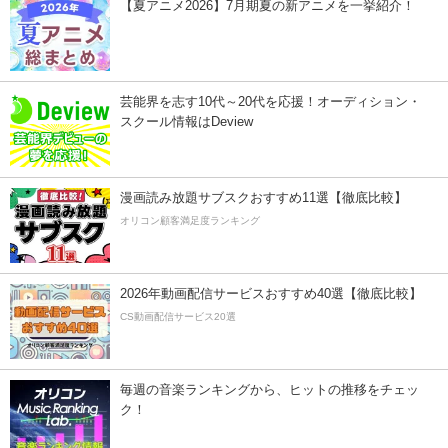
【夏アニメ2026】7月期夏の新アニメを一挙紹介！
芸能界を志す10代～20代を応援！オーディション・
スクール情報はDeview
漫画読み放題サブスクおすすめ11選【徹底比較】
オリコン顧客満足度ランキング
2026年動画配信サービスおすすめ40選【徹底比較】
CS動画配信サービス20選
毎週の音楽ランキングから、ヒットの推移をチェッ
ク！