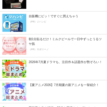
自販機にピッ！ですぐに買えちゃう
（PR）ジハンピ
朝1分貼るだけ！ミルクピールで一日中ずっとうるツ
ヤ肌
（PR）サボリーノ
2026年7月夏ドラマも、注目作＆話題作が勢ぞろい！
【夏アニメ2026】7月期夏の新アニメを一挙紹介！