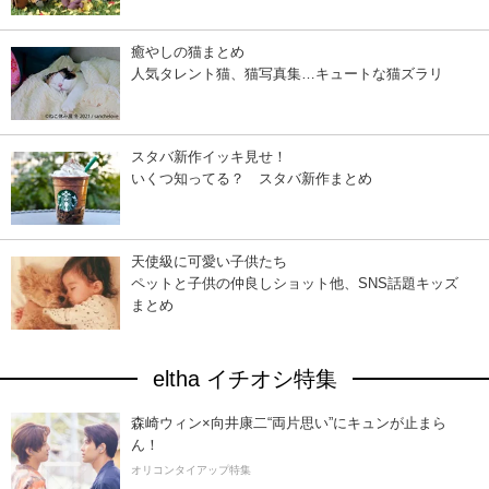
癒やしの猫まとめ
人気タレント猫、猫写真集…キュートな猫ズラリ
スタバ新作イッキ見せ！
いくつ知ってる？ スタバ新作まとめ
天使級に可愛い子供たち
ペットと子供の仲良しショット他、SNS話題キッズ
まとめ
eltha イチオシ特集
森崎ウィン×向井康二“両片思い”にキュンが止まら
ん！
オリコンタイアップ特集