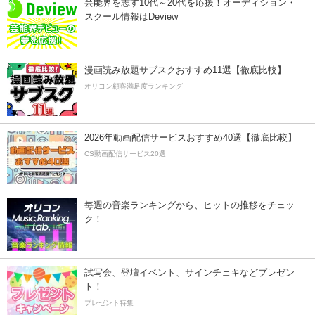
芸能界を志す10代～20代を応援！オーディション・
スクール情報はDeview
漫画読み放題サブスクおすすめ11選【徹底比較】
オリコン顧客満足度ランキング
2026年動画配信サービスおすすめ40選【徹底比較】
CS動画配信サービス20選
毎週の音楽ランキングから、ヒットの推移をチェッ
ク！
試写会、登壇イベント、サインチェキなどプレゼン
ト！
プレゼント特集