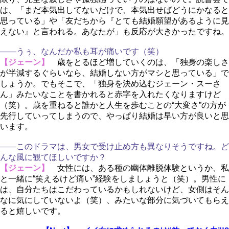
は、「まだ本気出してないだけで、本気出せばどうにかなると
思っている」や「友だちから『とても結婚願望があるように見
えない』と言われる。あなたが」も反応が大きかったですね。
――うぅ、なんだか私も耳が痛いです（笑）
【ジェーン】
歳をとるほど増していくのは、「独身の楽しさ
が半減するぐらいなら、結婚しない方がマシと思っている」で
しょうか。でもそこで、「独身を決め込むジェーン・スーさ
ん」みたいなことを書かれると赤字を入れたくなりますけど
（笑）。歳を重ねると誰かと人生を歩むことの“大変さ”の方が
先行していってしまうので、やっぱり結婚は早い方が良いと思
います。
――このドラマは、男女で受け止め方も異なりそうですね。ど
んな風に観てほしいですか？
【ジェーン】
女性には、ある種の幽体離脱体験というか、私
と一緒に“笑えるけど痛い”経験をしましょうと（笑）。男性に
は、自分たちはこだわっているかもしれないけど、女側はそん
なに気にしていないよ（笑）、みたいな部分に気づいてもらえ
ると嬉しいです。