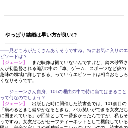
っぱり結婚は早い方が良い!?
――見どころがたくさんありそうですね。特にお気に入りのエ
ピソードは？
【ジェーン】
まだ映像は観ていないんですけど、鈴木砂羽さ
んが初監督される8話の中の「車、ゲーム、スポーツなど彼の
趣味の領域に詳しすぎる」っていうエピソードは相当おもしろ
くなりそうです。
――ジェーンさん自身、101の理由の中で特に当てはまること
って何なのでしょう？
【ジェーン】
出版した時に開催した読書会では、101個目の
「病めるときも健やかなるときも、バカ笑いができる女友だち
に囲まれている」が回答として一番多かったんですが、私もそ
うですね。女友だちがセーフティーネットとして機能している
限り、完全な寂しさや孤独感っていうのはないので。読書会で