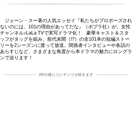
ジェーン・スー著の人気エッセイ『私たちがプロポーズされ
ないのには、101の理由があってだな』（ポプラ社）が、女性
チャンネル♪LaLa TVで実写ドラマ化！ 豪華キャスト＆スタ
ッフがタッグを組み、前代未聞（!?）の全101本の短編ストー
リーを2シーズンに渡って放送。関係者インタビューや各話の
あらすじなど、さまざまな角度から本ドラマの魅力にロングラ
ンで迫ります！
ADの後にコンテンツが続きます