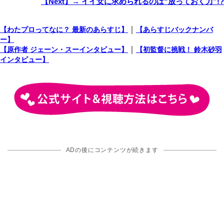
【Next】→ イイ女に求められるのは“放っておく力”!?
｜
【わたプロってなに？ 最新のあらすじ】
【あらすじバックナンバ
ー】
｜
【原作者 ジェーン・スーインタビュー】
【初監督に挑戦！ 鈴木砂羽
インタビュー】
ADの後にコンテンツが続きます