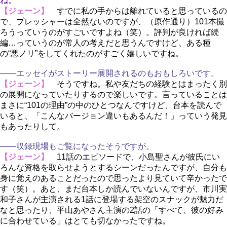
ね。
【ジェーン】
すでに私の手からは離れていると思っているの
で、プレッシャーは全然ないのですが、（原作通り）101本撮
ろうっていうのがすごいですよね（笑）。評判が良ければ続
編…っていうのが常人の考えだと思うんですけど、ある種
の“悪ノリ”をしてくれたのがすごく嬉しいですね。
――エッセイがストーリー展開されるのもおもしろいです。
【ジェーン】
そうですね。私や友だちの経験とはまったく別
の展開になっていたりするので楽しいです。言っていることは
まさに“101の理由”の中のひとつなんですけど、台本を読んで
いると、「こんなバージョン違いもあるんだ！」っていう発見
もあったりして。
――収録現場もご覧になったそうですが。
【ジェーン】
11話のエピソードで、小島聖さんが彼氏にい
ろんな資格を取らせようとするシーンだったんですが、自分も
身に覚えのあることだったので思ったより見ていて辛かったで
す（笑）。あと、まだ台本しか読んでいないんですが、市川実
和子さんが主演される1話に登場する架空のスナックが魅力だ
なと思ったり、平山あやさん主演の2話の「すべて、彼の好み
に合わせている」はとても切なかったですね。