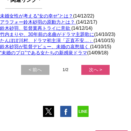
未婚女性が考える“女の幸せ”とは？
(14/12/22)
アラフォー鈴木砂羽の原動力とは？
(14/12/17)
鈴木砂羽、監督業再トライに意欲
(14/12/14)
竹内まりや、30年前の名曲がドラマ主題歌に
(14/10/23)
たんぽぽ川村、ドラマ初主演「正直不安…」
(14/10/15)
鈴木砂羽が監督デビュー、未婚の哀愁描く
(14/10/15)
“未婚のプロ”である女たちの新感覚ドラマ
(14/09/18)
< 前へ
1/2
次へ >