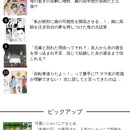
母の驚きの見解に唖然…嫁の高学歴が原因だと主
張!?
「私が絶対に娘の可能性を開花させる…！」娘に高
額を注ぎ自分の夢を押しつけた母の大誤算
「元嫁と別れた理由ってそれ？」友人から夫の過去
を突っ込まれ不安…信じて結婚した夫の過去まで信
じれる？
「自転車借りたよ～！」って勝手に!? ママ友の常識
が理解できない！ 次に貸してと言ってきたのは…
ピックアップ
可愛いシルバニアまとめ
『鬼滅の刃』の再現ほか、人気のシルバニア投稿を