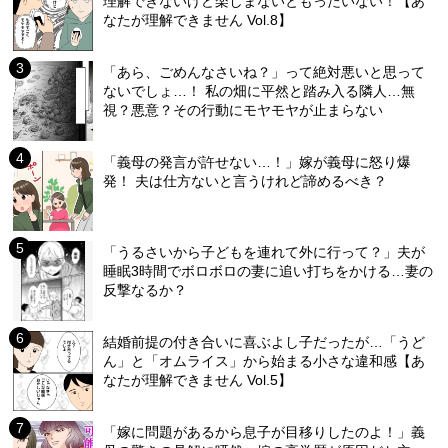
理解できないけど楽しまないともったいない！【あ
なたが理解できません Vol.8】
「あら、ごめんなさいね？」って絶対悪いと思って
ないでしょ…！ 私の畑に平然と踏み入る隣人…無
視？悪意？その行動にモヤモヤが止まらない
「義母の発言が許せない…！」嫁が義母に怒り爆
発！ 夫は仕方ないと言うけれど諦めるべき？
「うるさいから子どもを連れて外に行って？」夫が
睡眠3時間でボロボロの妻に追い打ちをかける…妻の
反撃なるか？
結婚前提の付き合いに喜ぶよし子だったが…「うど
ん」と「オムライス」から始まる小さな違和感【あ
なたが理解できません Vol.5】
「嫁に問題があるから息子が目移りしたのよ！」義