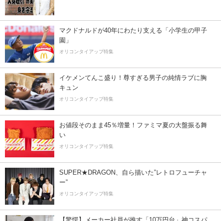
マクドナルドが40年にわたり支える「小学生の甲子
園」
オリコンタイアップ特集
イケメンてんこ盛り！尊すぎる男子の純情ラブに胸
キュン
オリコンタイアップ特集
お値段そのまま45％増量！ファミマ夏の大盤振る舞
い
オリコンタイアップ特集
SUPER★DRAGON、自ら描いた”レトロフューチャ
ー”
オリコンタイアップ特集
【驚愕】メーカー社員が推す「10万円台」神コスパ