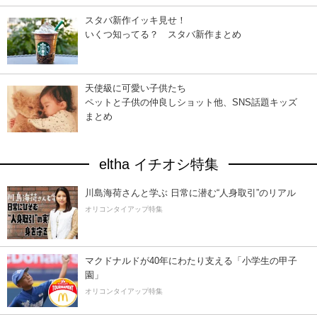
スタバ新作イッキ見せ！
いくつ知ってる？ スタバ新作まとめ
天使級に可愛い子供たち
ペットと子供の仲良しショット他、SNS話題キッズ
まとめ
eltha イチオシ特集
川島海荷さんと学ぶ 日常に潜む“人身取引”のリアル
オリコンタイアップ特集
マクドナルドが40年にわたり支える「小学生の甲子
園」
オリコンタイアップ特集