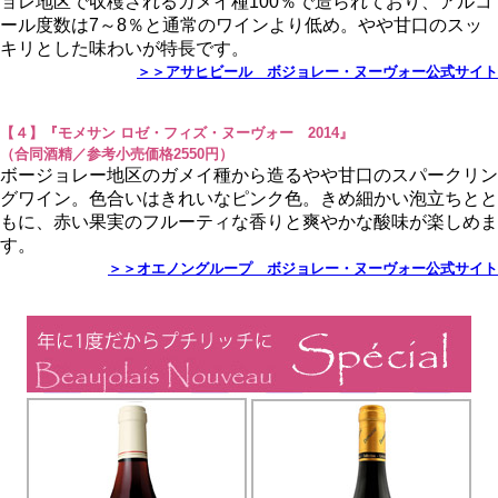
ョレ地区で収穫されるガメイ種100％で造られており、アルコ
ール度数は7～8％と通常のワインより低め。やや甘口のスッ
キリとした味わいが特長です。
＞＞アサヒビール ボジョレー・ヌーヴォー公式サイト
【４】『モメサン ロゼ・フィズ・ヌーヴォー 2014』
（合同酒精／参考小売価格2550円）
ボージョレー地区のガメイ種から造るやや甘口のスパークリン
グワイン。色合いはきれいなピンク色。きめ細かい泡立ちとと
もに、赤い果実のフルーティな香りと爽やかな酸味が楽しめま
す。
＞＞オエノングループ ボジョレー・ヌーヴォー公式サイト