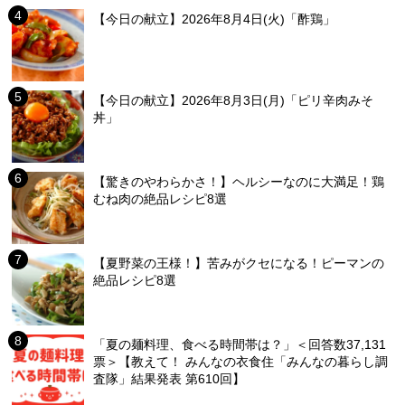
【今日の献立】2026年8月4日(火)「酢鶏」
【今日の献立】2026年8月3日(月)「ピリ辛肉みそ
丼」
【驚きのやわらかさ！】ヘルシーなのに大満足！鶏
むね肉の絶品レシピ8選
【夏野菜の王様！】苦みがクセになる！ピーマンの
絶品レシピ8選
「夏の麺料理、食べる時間帯は？」＜回答数37,131
票＞【教えて！ みんなの衣食住「みんなの暮らし調
査隊」結果発表 第610回】