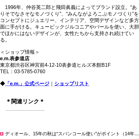
1996年、仲谷英二郎と飛田眞義によってブランド設立。“あ
りそでなさそなモノづくり”、“みんながよろこぶモノづくり”を
コンセプトにジュエリー、インテリア、空間デザインなど多方
面に手がける。キュービックジルコニアやパールを使い、大胆
でほかにはないデザインが、女性たちから支持され続けてい
る。
＜ショップ情報＞
e.m.表参道店
東京都渋谷区神宮前4-12-10表参道ヒルズ本館B1F
TEL：03-5785-0760
◆
「e.m.」公式ページ
｜
ショップリスト
＊関連リンク＊
ディオール、15年の秋は“スパンコール使い”がポイント（14年12月12日）