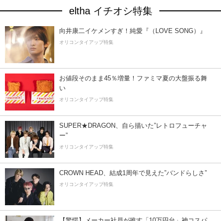
eltha イチオシ特集
向井康二イケメンすぎ！純愛『（LOVE SONG）』
オリコンタイアップ特集
お値段そのまま45％増量！ファミマ夏の大盤振る舞
い
オリコンタイアップ特集
SUPER★DRAGON、自ら描いた”レトロフューチャ
ー”
オリコンタイアップ特集
CROWN HEAD、結成1周年で見えた”バンドらしさ”
オリコンタイアップ特集
【驚愕】メーカー社員が推す「10万円台」神コスパ