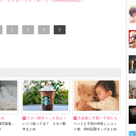
ヴ・サンローラン・ボーテ（15年01月09日）
2
3
4
5
とめ
スタバ新作イッキ見せ！
天使級に可愛い子供たち
猫写真集…
いくつ知ってる？ スタバ新
ペットと子供の仲良しショッ
リ
作まとめ
ト他、SNS話題キッズまとめ