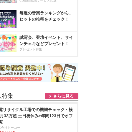
CS動画配信サービス20選
毎週の音楽ランキングから、
ヒットの推移をチェック！
試写会、登壇イベント、サイ
ンチェキなどプレゼント！
プレゼント特集
人特集
さらに見る
電リサイクル工場での機械チェック・検
/月33万超 土日祝休み+年間123日でオフ
実
式会社トーコー