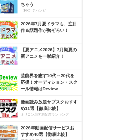
ちゃう
（PR）ジハンピ
2026年7月夏ドラマも、注目
作＆話題作が勢ぞろい！
【夏アニメ2026】7月期夏の
新アニメを一挙紹介！
芸能界を志す10代～20代を
応援！オーディション・スク
ール情報はDeview
漫画読み放題サブスクおすす
め11選【徹底比較】
オリコン顧客満足度ランキング
2026年動画配信サービスお
すすめ40選【徹底比較】