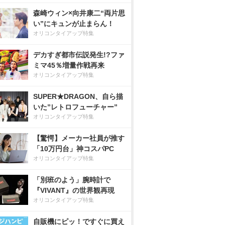
森崎ウィン×向井康二“両片思
い”にキュンが止まらん！
オリコンタイアップ特集
デカすぎ都市伝説発生!?ファ
ミマ45％増量作戦再来
オリコンタイアップ特集
SUPER★DRAGON、自ら描
いた”レトロフューチャー”
オリコンタイアップ特集
【驚愕】メーカー社員が推す
「10万円台」神コスパPC
オリコンタイアップ特集
「別班のよう」腕時計で
『VIVANT』の世界観再現
オリコンタイアップ特集
自販機にピッ！ですぐに買え