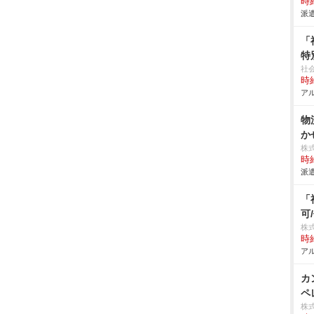
時給
派遣
「
特
社
時給
アル
物
か
株
時給
派遣
「
可
株
時給
アル
カ
ペレ
株