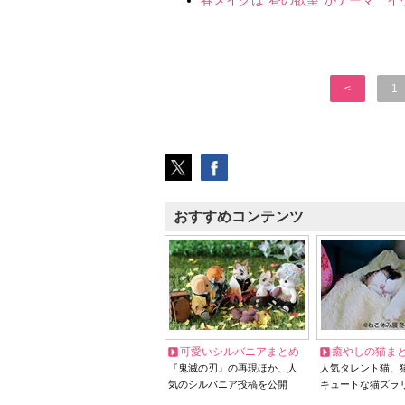
春メイクは”昼の欲望”がテーマ イ
<
1
おすすめコンテンツ
可愛いシルバニアまとめ
癒やしの猫ま
『鬼滅の刃』の再現ほか、人
人気タレント猫、
気のシルバニア投稿を公開
キュートな猫ズラ