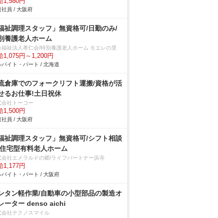
1,580円
社員 / 大阪府
福祉調理スタッフ」無資格可/日勤のみ/
別養護老人ホーム
会福祉法人孝仁会/特別養護老人ホーム モエレの里
1,075円～1,200円
バイト・パート / 北海道
流倉庫でのフォークリフト運搬/資格が活
せるお仕事!土日祝休
式会社トーコー
1,500円
社員 / 大阪府
福祉調理スタッフ」無資格可/シフト相談
/住宅型有料老人ホーム
式会社エメラルドの郷/ライフパートナー浜寺
1,177円
バイト・パート / 大阪府
ンタン軽作業/自動車の小型部品の製造オ
ーター denso aichi
式会社テクノスマイル