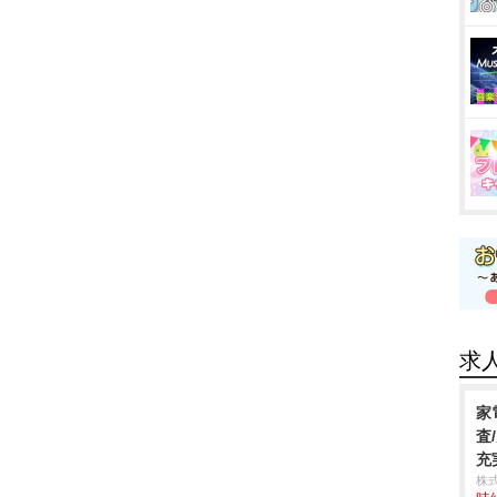
求
家
査
充
株