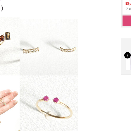
々
時給
ル）
アル