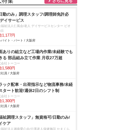
人特集
さらに見る
日勤のみ」調理スタッフ/調理師免許必
/デイサービス
会福祉法人仁風会/老人 デイサービスセンター ビオ
の丘
1,177円
バイト・パート / 大阪府
面ありの組立など工場内作業/未経験でも
きる 部品組み立て作業 月収27万超
式会社トーコー
1,580円
社員 / 大阪府
ラック配車・出荷指示など物流事務/未経
スタート歓迎!週休2日のシフト制
式会社トーコー
1,300円
社員 / 大阪府
福祉調理スタッフ」無資格可/日勤のみ/
イケア
会福祉法人湘南愛心会/介護老人保健施設 かまくら