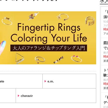
求
「
須
社
ス
時給
アル
図
で
株
時給
派遣
ト
験
株
ete
e.m.
時給
派遣
cheravir
「
デ
社