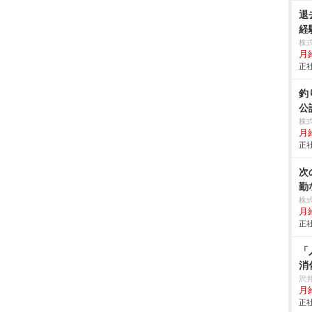
退
経
株
月
正社
釣
公
株
月給
正社
次
勤
株
月
正社
「
消
沢
月
正社