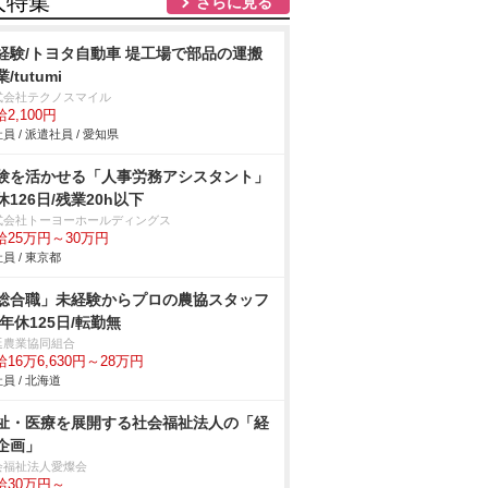
人特集
さらに見る
経験/トヨタ自動車 堤工場で部品の運搬
/tutumi
式会社テクノスマイル
2,100円
員 / 派遣社員 / 愛知県
験を活かせる「人事労務アシスタント」
休126日/残業20h以下
式会社トーヨーホールディングス
給25万円～30万円
員 / 東京都
総合職」未経験からプロの農協スタッフ
/年休125日/転勤無
延農業協同組合
16万6,630円～28万円
員 / 北海道
祉・医療を展開する社会福祉法人の「経
企画」
会福祉法人愛燦会
給30万円～