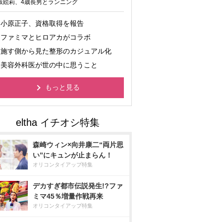
坂絵莉、4歳長男とランニング
小原正子、資格取得を報告
ファミマとヒロアカがコラボ
施す側から見た整形のカジュアル化
美容外科医が世の中に思うこと
もっと見る
森崎ウィン×向井康二“両片思
い”にキュンが止まらん！
オリコンタイアップ特集
デカすぎ都市伝説発生!?ファ
ミマ45％増量作戦再来
オリコンタイアップ特集