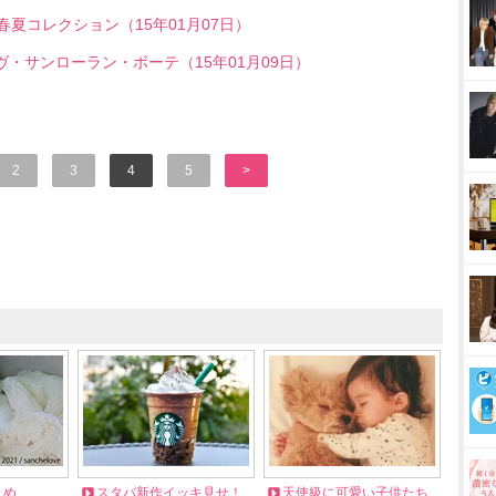
の春夏コレクション（15年01月07日）
ヴ・サンローラン・ボーテ（15年01月09日）
2
3
4
5
>
とめ
スタバ新作イッキ見せ！
天使級に可愛い子供たち