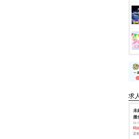
求
未
搬作
株
時給
正社