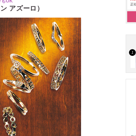
もOK
正社
イレーン アズーロ）