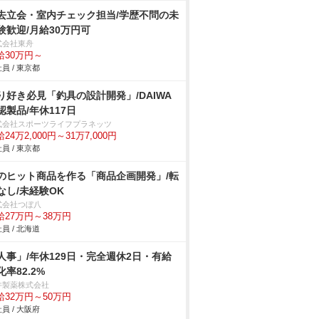
去立会・室内チェック担当/学歴不問の未
験歓迎/月給30万円可
式会社東舟
給30万円～
員 / 東京都
り好き必見「釣具の設計開発」/DAIWA
認製品/年休117日
式会社スポーツライフプラネッツ
24万2,000円～31万7,000円
員 / 東京都
のヒット商品を作る「商品企画開発」/転
なし/未経験OK
式会社つぼ八
給27万円～38万円
員 / 北海道
人事」/年休129日・完全週休2日・有給
化率82.2%
井製薬株式会社
給32万円～50万円
員 / 大阪府