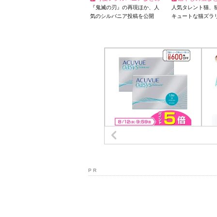
『鬼滅の刃』の再現ほか、人
人気タレント猫、
気のシルバニア投稿を公開
キュートな猫ズラ
P R