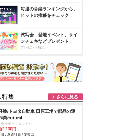
毎週の音楽ランキングから、
ヒットの推移をチェック！
試写会、登壇イベント、サイ
ンチェキなどプレゼント！
プレゼント特集
人特集
さらに見る
経験/トヨタ自動車 田原工場で部品の運
業/tutumi
式会社テクノスマイル
2,100円
員 / 派遣社員 / 愛知県