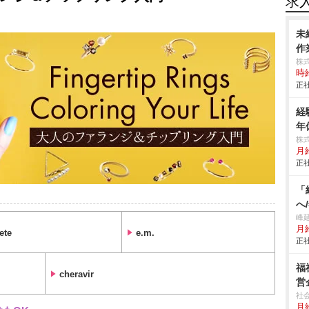
求
未
作業
株
時給
正社
経
年
株
月
正社
「
へ
峰
月給
ete
e.m.
正社
福
cheravir
営
社
月