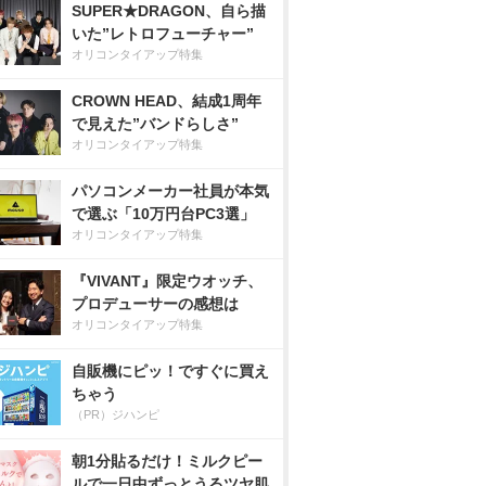
SUPER★DRAGON、自ら描
いた”レトロフューチャー”
オリコンタイアップ特集
CROWN HEAD、結成1周年
で見えた”バンドらしさ”
オリコンタイアップ特集
パソコンメーカー社員が本気
で選ぶ「10万円台PC3選」
オリコンタイアップ特集
『VIVANT』限定ウオッチ、
プロデューサーの感想は
オリコンタイアップ特集
自販機にピッ！ですぐに買え
ちゃう
（PR）ジハンピ
朝1分貼るだけ！ミルクピー
ルで一日中ずっとうるツヤ肌