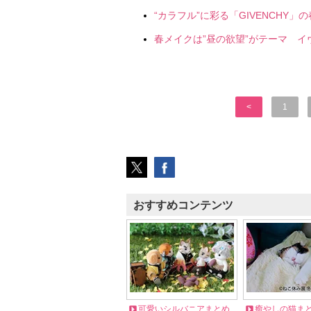
“カラフル”に彩る「GIVENCHY」
春メイクは”昼の欲望”がテーマ イ
<
1
おすすめコンテンツ
可愛いシルバニアまとめ
癒やしの猫ま