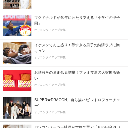
マクドナルドが40年にわたり支える「小学生の甲子
園」
オリコンタイアップ特集
イケメンてんこ盛り！尊すぎる男子の純情ラブに胸
キュン
オリコンタイアップ特集
お値段そのまま45％増量！ファミマ夏の大盤振る舞
い
オリコンタイアップ特集
SUPER★DRAGON、自ら描いた”レトロフューチャ
ー”
オリコンタイアップ特集
パソコンメーカー社員が本気で選ぶ「10万円台PC3