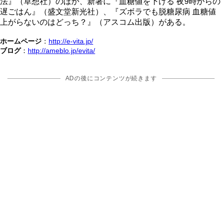
法』（草想社）のほか、新著に『血糖値を下げる 夜9時からの
遅ごはん』（盛文堂新光社）、『ズボラでも脱糖尿病 血糖値
上がらないのはどっち？』（アスコム出版）がある。
ホームページ
：
http://e-vita.jp/
ブログ
：
http://ameblo.jp/evita/
ADの後にコンテンツが続きます