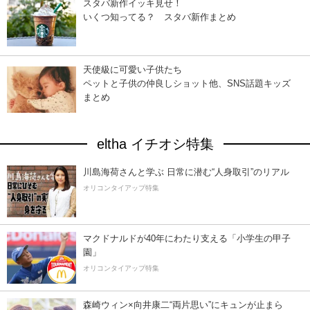
スタバ新作イッキ見せ！
いくつ知ってる？ スタバ新作まとめ
天使級に可愛い子供たち
ペットと子供の仲良しショット他、SNS話題キッズ
まとめ
eltha イチオシ特集
川島海荷さんと学ぶ 日常に潜む“人身取引”のリアル
オリコンタイアップ特集
マクドナルドが40年にわたり支える「小学生の甲子
園」
オリコンタイアップ特集
森崎ウィン×向井康二“両片思い”にキュンが止まら