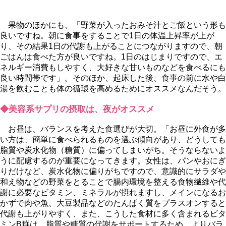
果物のほかにも、「野菜が入ったおみそ汁とご飯という形も
良いですね。朝に食事をすることで1日の体温上昇率が上が
り、その結果1日の代謝も上がることにつながりますので、朝
ごはんは食べた方が良いですね。1日のはじまりですので、エ
ネルギー消費もしやすく、大好きな甘いものなどを食べるにも
良い時間帯です」。そのほか、起床した後、食事の前に水や白
湯を飲むことも体の循環を高めるためにオススメなんだそう。
◆美容系サプリの摂取は、夜がオススメ
お昼は、バランスを考えた食選びが大切。「お昼に外食が多
い方は、簡単に食べられるものを選ぶ傾向があり、どうしても
脂質や炭水化物（糖質）に偏ってしまいがち。そうならないよ
うに配慮するのが重要になってきます。女性は、パンやおにぎ
りだけなど、炭水化物に偏りがちですので、意識的にサラダ
和え物などの野菜をとることで腸内環境を整える食物繊維や代
謝に必要なビタミン、ミネラルが摂れますし、メインになるお
かずで肉や魚、大豆製品などのたんぱく質をプラスオンすると
代謝も上がりやすく、また、こうした食材に多く含まれるビタ
ミンB群は、脂質や糖質の代謝をサポートするため、よりバラ