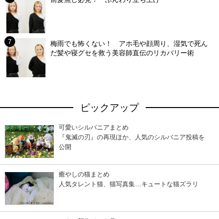
梅雨でも怖くない！ アホ毛や顔周り、湿気で死ん
だ髪や寝グセを救う美容師直伝のリカバリー術
ピックアップ
可愛いシルバニアまとめ
『鬼滅の刃』の再現ほか、人気のシルバニア投稿を
公開
癒やしの猫まとめ
人気タレント猫、猫写真集…キュートな猫ズラリ