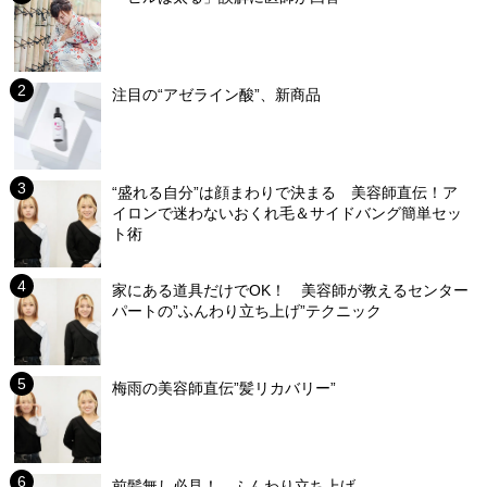
注目の“アゼライン酸”、新商品
“盛れる自分”は顔まわりで決まる 美容師直伝！ア
イロンで迷わないおくれ毛＆サイドバング簡単セッ
ト術
家にある道具だけでOK！ 美容師が教えるセンター
パートの”ふんわり立ち上げ”テクニック
梅雨の美容師直伝”髪リカバリー”
前髪無し必見！ ふんわり立ち上げ