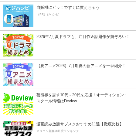
自販機にピッ！ですぐに買えちゃう
（PR）ジハンピ
2026年7月夏ドラマも、注目作＆話題作が勢ぞろい！
【夏アニメ2026】7月期夏の新アニメを一挙紹介！
芸能界を志す10代～20代を応援！オーディション・
スクール情報はDeview
漫画読み放題サブスクおすすめ11選【徹底比較】
オリコン顧客満足度ランキング