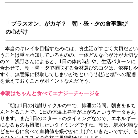
「プラスオン」がカギ？ 朝・昼・夕の食事選び
の心がけ
本当のキレイを目指すためには、食生活がすごく大切だとい
うことは重々承知しているものの、一体どんな心がけが大切な
の？ 浅野さんによると、1日の体内時計や、生活パターンに
合わせて、朝・昼・夕で摂取する食材選びのコツは、依存し
すく、無意識に摂取してしまいがちという“脂肪と糖”への配慮
を覚えておくことがポイントなんだそう。
◆朝はちゃんと食べてエナジーチャージを
「朝は1日の代謝サイクルの中で、排泄の時間。朝食をきち
んととることで、1日の体温上昇率が上がるというデータもあ
ります。また1日のスタートのタイミングなので、エネルギー
になるものも摂取したいタイミングですね。朝は、炭水化物な
どを中心に食べて血糖値を緩やかに上げていきたいですが、も
うひとつオススメの食材に果物類があります」。