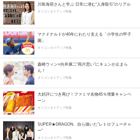
川島海荷さんと学ぶ 日常に潜む“人身取引”のリアル
オリコンタイアップ特集
マクドナルドが40年にわたり支える「小学生の甲子
園」
オリコンタイアップ特集
森崎ウィン×向井康二“両片思い”にキュンが止まら
ん！
オリコンタイアップ特集
大好評につき再び！ファミマ名物45％増量キャンペ
ーン
オリコンタイアップ特集
SUPER★DRAGON、自ら描いた”レトロフューチャ
ー”
オリコンタイアップ特集