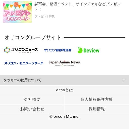
試写会、登壇イベント、サインチェキなどプレゼン
ト！
プレゼント特集
オリコングループサイト
クッキーの使用について
このサイトでは Cookie を使用して、ユーザーに合わせたコンテンツや広告の
elthaとは
表示、ソーシャル メディア機能の提供、広告の表示回数やクリック数の測定を
会社概要
個人情報保護方針
行っています。
また、ユーザーによるサイトの利用状況についても情報を収集し、ソーシャル
お問い合わせ
採用情報
メディアや広告配信、データ解析の各パートナーに提供しています。
各パートナーは、この情報とユーザーが各パートナーに提供した他の情報や、
© oricon ME inc.
ユーザーが各パートナーのサービスを使用したときに収集した他の情報を組み
合わせて使用することがあります。