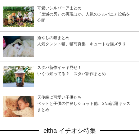
可愛いシルバニアまとめ
『鬼滅の刃』の再現ほか、人気のシルバニア投稿を
公開
癒やしの猫まとめ
人気タレント猫、猫写真集…キュートな猫ズラリ
スタバ新作イッキ見せ！
いくつ知ってる？ スタバ新作まとめ
天使級に可愛い子供たち
ペットと子供の仲良しショット他、SNS話題キッズ
まとめ
eltha イチオシ特集