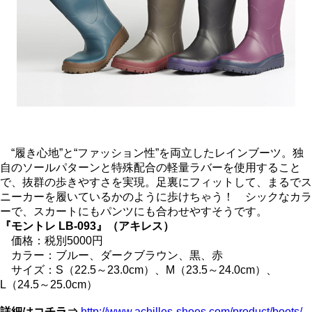
“履き心地”と“ファッション性”を両立したレインブーツ。独
自のソールパターンと特殊配合の軽量ラバーを使用すること
で、抜群の歩きやすさを実現。足裏にフィットして、まるでス
ニーカーを履いているかのように歩けちゃう！ シックなカラ
ーで、スカートにもパンツにも合わせやすそうです。
『モントレ LB-093』（アキレス）
価格：税別5000円
カラー：ブルー、ダークブラウン、黒、赤
サイズ：S（22.5～23.0cm）、M（23.5～24.0cm）、
L（24.5～25.0cm）
詳細はコチラ⇒
http://www.achilles-shoes.com/product/boots/