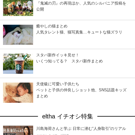
『鬼滅の刃』の再現ほか、人気のシルバニア投稿を
公開
癒やしの猫まとめ
人気タレント猫、猫写真集…キュートな猫ズラリ
スタバ新作イッキ見せ！
いくつ知ってる？ スタバ新作まとめ
天使級に可愛い子供たち
ペットと子供の仲良しショット他、SNS話題キッズ
まとめ
eltha イチオシ特集
川島海荷さんと学ぶ 日常に潜む“人身取引”のリアル