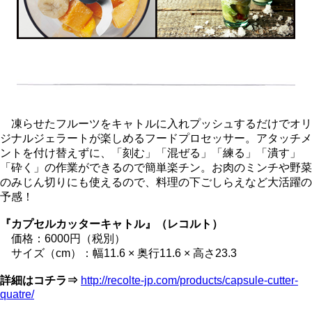
凍らせたフルーツをキャトルに入れプッシュするだけでオリ
ジナルジェラートが楽しめるフードプロセッサー。アタッチメ
ントを付け替えずに、「刻む」「混ぜる」「練る」「潰す」
「砕く」の作業ができるので簡単楽チン。お肉のミンチや野菜
のみじん切りにも使えるので、料理の下ごしらえなど大活躍の
予感！
『カプセルカッターキャトル』（レコルト）
価格：6000円（税別）
サイズ（cm）：幅11.6 × 奥行11.6 × 高さ23.3
詳細はコチラ⇒
http://recolte-jp.com/products/capsule-cutter-
quatre/