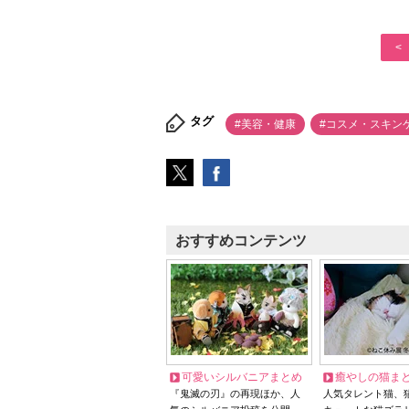
<
タグ
#美容・健康
#コスメ・スキン
おすすめコンテンツ
可愛いシルバニアまとめ
癒やしの猫ま
『鬼滅の刃』の再現ほか、人
人気タレント猫、