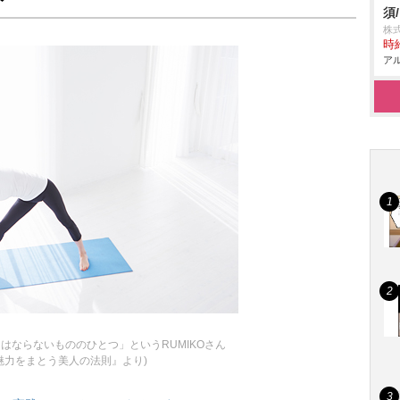
須
株
時給
アル
はならないもののひとつ」というRUMIKOさん
魅力をまとう美人の法則』より)