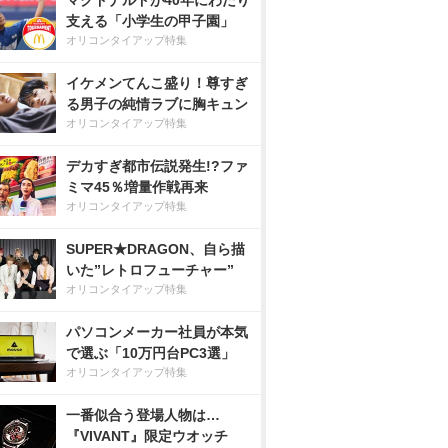
マクドナルドが40年にわたり
支える「小学生の甲子園」
オリコンタイアップ特集
イケメンてんこ盛り！尊すぎ
る男子の純情ラブに胸キュン
オリコンタイアップ特集
デカすぎ都市伝説発生!?ファ
ミマ45％増量作戦再来
オリコンタイアップ特集
SUPER★DRAGON、自ら描
いた”レトロフューチャー”
オリコンタイアップ特集
パソコンメーカー社員が本気
で選ぶ「10万円台PC3選」
オリコンタイアップ特集
一番似合う登場人物は…
『VIVANT』限定ウオッチ