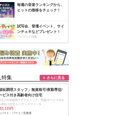
毎週の音楽ランキングから、
ヒットの推移をチェック！
試写会、登壇イベント、サイ
ンチェキなどプレゼント！
プレゼント特集
人特集
さらに見る
福祉調理スタッフ」無資格可/夜勤専従/
ービス付き高齢者向け住宅
療法人社団緩和ケアクリニック・恵庭/サービス付き
齢者向け住宅 レジデンスヴィータ
1,115円
バイト・パート / 北海道