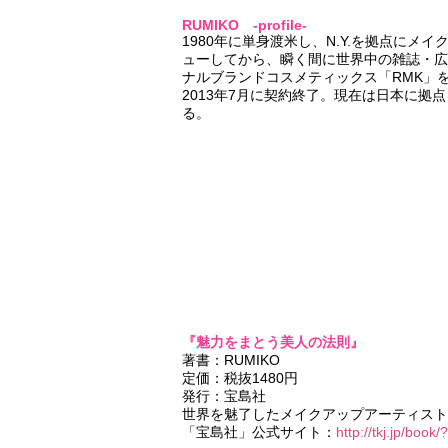
RUMIKO -profile-
1980年に単身渡米し、N.Y.を拠点にメ
ューしてから、瞬く間に世界中の雑誌・広
ナルブランドコスメティックス「RMK」
2013年7月に契約終了。現在は日本に
る。
『魅力をまとう美人の法則』
著書：RUMIKO
定価：税抜1480円
発行：宝島社
世界を魅了したメイクアップアーティストR
「宝島社」公式サイト：
http://tkj.jp/boo