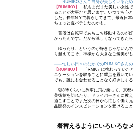
――RUMIKOさんご自身が美しくいるた
【RUMIKO】
私もまだまだ美しい女性で
ることが大事だと思います。いつでも心と
した。長年N.Y.で暮らしてきて、最近
ちょっと夏バテしたのかも。
普段は自転車であちこち移動するのが好
かったんです。だから涼しくなってきたら
ゆったり、というのが好きじゃないんで
り越えてこそ、神様から大きなご褒美がも
――忙しい日々のなかでのRUMIKOさん
【RUMIKO】
「RMK」に携わっていた
ニケーションを取ることに重点を置いてい
でも、誰にも合わせることなく好きにする
朝8時くらいに列車に飛び乗って、京都
美術館を訪れたり、ドライバーさんに教え
過ごすことでまた次の日から忙しく働く元
品開発のインスピレーションを受けること
着替えるようにいろいろな