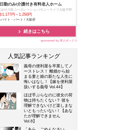
/日勤のみ/介護付き有料老人ホーム
式会社川島コーポレーション/サニーライフ大阪平野
1,177円～1,250円
バイト・パート / 大阪府
続きはこちら
sponsored by 求人ボックス
人気記事ランキング
義母の便利屋を卒業してノ
ーストレス！ 離婚から始
まる妻と娘の新たな人生に
悔いはなし！【嫁を便利屋
扱いする義母 Vol.44】
ほぼ手ぶらなのに彼女の荷
物は持ちたくない？ 彼を
理解できないけど楽しまな
いともったいない！【あな
たが理解できません
Vol.8】
「あら、ごめんなさい