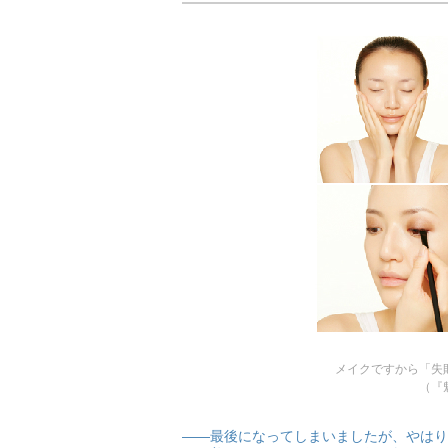
メイクですから「失
（『
――最後になってしまいましたが、やはり