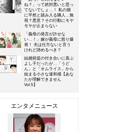
ね？」って絶対悪いと思っ
てないでしょ…！ 私の畑
に平然と踏み入る隣人…無
視？悪意？その行動にモヤ
モヤが止まらない
「義母の発言が許せな
い…！」嫁が義母に怒り爆
発！ 夫は仕方ないと言う
けれど諦めるべき？
結婚前提の付き合いに喜ぶ
よし子だったが…「うど
ん」と「オムライス」から
始まる小さな違和感【あな
たが理解できません
Vol.5】
エンタメニュース