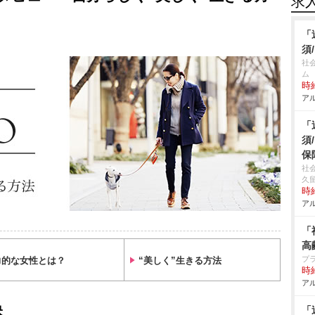
求
「
須
社
ム
時給
アル
「
須
保
社
久
時給
アル
「
高
プ
力的な女性とは？
“美しく”生きる方法
時給
アル
訣
「