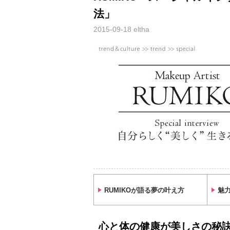
法」
2015-09-18
eltha
RUMIKOが語る夢の叶え方
魅
心と体の健康が美しさの秘