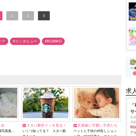
1
2
3
ケア
#インタビュー
#RUMIKO
求
「
サ
医
高
とめ
スタバ新作イッキ見せ！
天使級に可愛い子供たち
時給
猫写真集…
いくつ知ってる？ スタバ新
ペットと子供の仲良しショッ
アル