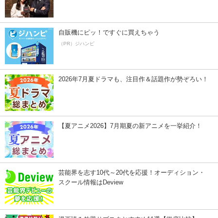
自販機にピッ！ですぐに買えちゃう
（PR）ジハンピ
2026年7月夏ドラマも、注目作＆話題作が勢ぞろい！
【夏アニメ2026】7月期夏の新アニメを一挙紹介！
芸能界を志す10代～20代を応援！オーディション・
スクール情報はDeview