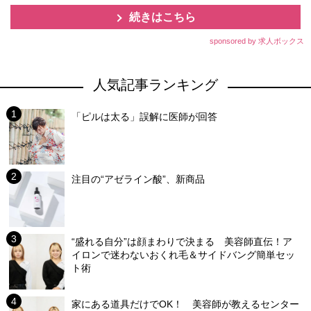
続きはこちら
sponsored by 求人ボックス
人気記事ランキング
「ピルは太る」誤解に医師が回答
注目の“アゼライン酸”、新商品
“盛れる自分”は顔まわりで決まる 美容師直伝！ア
イロンで迷わないおくれ毛＆サイドバング簡単セッ
ト術
家にある道具だけでOK！ 美容師が教えるセンター