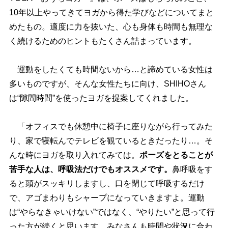
10年以上やってきてヨガから得た学びなどについてまと
めたもの。適度に力を抜いた、心も身体も時間も無理な
く続けるためのヒントもたくさん詰まっています。
運動をしたくても時間ないから…と諦めている女性は
多いものですが、そんな女性たちに向け、SHIHOさん
は“隙間時間”を使ったヨガを提案してくれました。
「オフィスでも休憩中に椅子に座りながら行ってみた
り、家で寝転んでテレビを観ているときだったり…。そ
んな時にヨガを取り入れてみては。
ポーズをとることが
苦手な人は、呼吸法だけでもオススメです。
鼻呼吸をす
ると頭がスッキリしますし、口を閉じて呼吸するだけ
で、アゴまわりもシャープになっていきますよ。運動
は“やらなきゃいけない”ではなく、“やりたい”と思って行
った方が続くと思います。みなさんも時間や状況に合わ