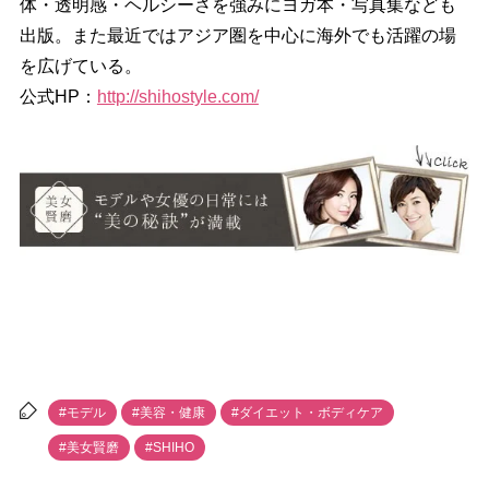
体・透明感・ヘルシーさを強みにヨガ本・写真集なども
出版。また最近ではアジア圏を中心に海外でも活躍の場
を広げている。
公式HP：
http://shihostyle.com/
#モデル
#美容・健康
#ダイエット・ボディケア
#美女賢磨
#SHIHO