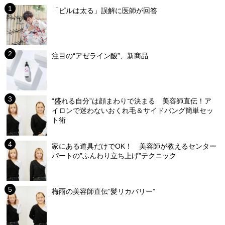
「ピルは太る」誤解に医師が回答
注目の“アゼライン酸”、新商品
“盛れる自分”は顔まわりで決まる 美容師直伝！ア
イロンで迷わないおくれ毛＆サイドバング簡単セッ
ト術
家にある道具だけでOK！ 美容師が教えるセンター
パートの”ふんわり立ち上げ”テクニック
梅雨の美容師直伝”髪リカバリー”