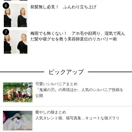
前髪無し必見！ ふんわり立ち上げ
梅雨でも怖くない！ アホ毛や顔周り、湿気で死ん
だ髪や寝グセを救う美容師直伝のリカバリー術
ピックアップ
可愛いシルバニアまとめ
『鬼滅の刃』の再現ほか、人気のシルバニア投稿を
公開
癒やしの猫まとめ
人気タレント猫、猫写真集…キュートな猫ズラリ