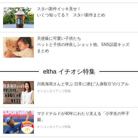
スタバ新作イッキ見せ！
いくつ知ってる？ スタバ新作まとめ
天使級に可愛い子供たち
ペットと子供の仲良しショット他、SNS話題キッズ
まとめ
eltha イチオシ特集
川島海荷さんと学ぶ 日常に潜む“人身取引”のリアル
オリコンタイアップ特集
マクドナルドが40年にわたり支える「小学生の甲子
園」
オリコンタイアップ特集