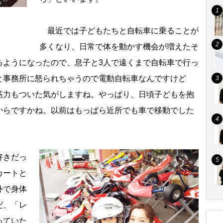
最近では子どもたちと自転車に乗ることが
多くなり、日常で体を動かす機会が増えたそ
るようになったので、息子と3人で遠くまで自転車で行っ
と事務所に怒られちゃうので電動自転車なんですけど
筋力もついた気がしますね。やっぱり、日頃子どもを抱
からですかね。以前はもっぱら近所でも車で移動でした
好きだっ
カートと
外で身体
だ、「レ
っていた