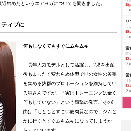
医
 最近始めたというエアヨガについても聞きました。
時給
アル
リ
クティブに
ワ
時給
アル
何もしなくてもすぐにムキムキ
歯
医
時給
アル
長年人気モデルとして活躍し、2児を出産
後もまったく変わらぬ体型で世の女性の羨望
歯
滝
を集める抜群のプロポーションを維持してい
時給
アル
る純さんですが、「実はトレーニングは全く
何もしていない」という衝撃の発言。その理
由は「もともとすごい筋肉質なので、ジムと
かに行くとすぐムキムキになってしまうか
ら」といいます。