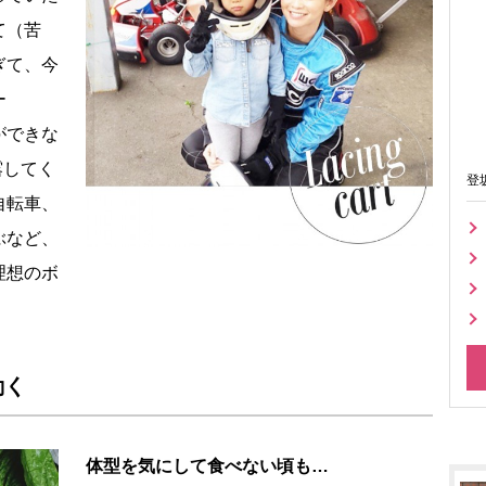
て（苦
ぎて、今
ー
ができな
露してく
登
自転車、
ぶなど、
理想のボ
動く
体型を気にして食べない頃も…