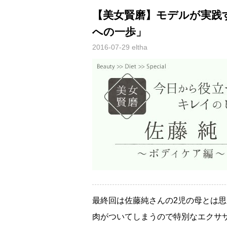
【美女賢磨】モデルが実践す
への一歩」
2016-07-29
eltha
最終回は佐藤純さんの2児の母とは
肉がついてしまうので特別なエクサ