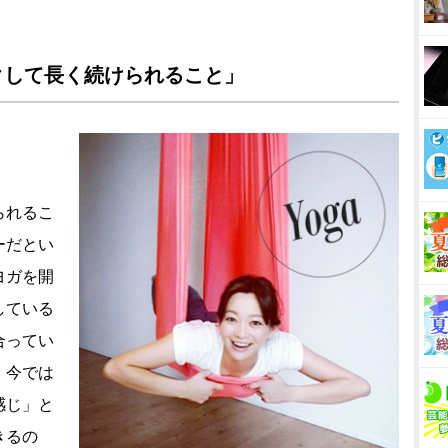
クして長く続けられること」
られるこ
ーだとい
ヨガを開
している
合ってい
、今では
感じ」と
きるの