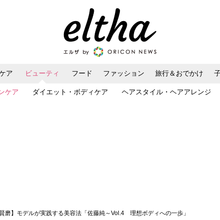
ケア
ビューティ
フード
ファッション
旅行＆おでかけ
ンケア
ダイエット・ボディケア
ヘアスタイル・ヘアアレンジ
女賢磨】モデルが実践する美容法「佐藤純～Vol.4 理想ボディへの一歩」