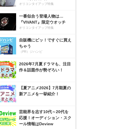
オリコンタイアップ特集
一番似合う登場人物は…
『VIVANT』限定ウオッチ
オリコンタイアップ特集
自販機にピッ！ですぐに買え
ちゃう
（PR）ジハンピ
2026年7月夏ドラマも、注目
作＆話題作が勢ぞろい！
【夏アニメ2026】7月期夏の
新アニメを一挙紹介！
芸能界を志す10代～20代を
応援！オーディション・スク
ール情報はDeview