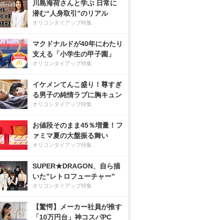
川島海荷さんと学ぶ 日常に
潜む“人身取引”のリアル
オリコンタイアップ特集
マクドナルドが40年にわたり
支える「小学生の甲子園」
オリコンタイアップ特集
イケメンてんこ盛り！尊すぎ
る男子の純情ラブに胸キュン
オリコンタイアップ特集
お値段そのまま45％増量！フ
ァミマ夏の大盤振る舞い
オリコンタイアップ特集
SUPER★DRAGON、自ら描
いた”レトロフューチャー”
オリコンタイアップ特集
【驚愕】メーカー社員が推す
「10万円台」神コスパPC