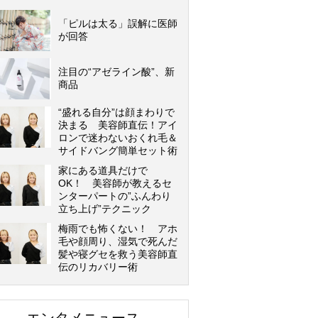
「ピルは太る」誤解に医師
が回答
注目の“アゼライン酸”、新
商品
“盛れる自分”は顔まわりで
決まる 美容師直伝！アイ
ロンで迷わないおくれ毛＆
サイドバング簡単セット術
家にある道具だけで
OK！ 美容師が教えるセ
ンターパートの”ふんわり
立ち上げ”テクニック
梅雨でも怖くない！ アホ
毛や顔周り、湿気で死んだ
髪や寝グセを救う美容師直
伝のリカバリー術