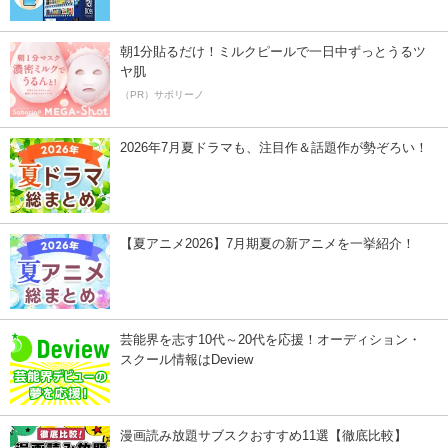
朝1分貼るだけ！ミルクピールで一日中ずっとうるツ
ヤ肌
（PR）サボリーノ
2026年7月夏ドラマも、注目作＆話題作が勢ぞろい！
【夏アニメ2026】7月期夏の新アニメを一挙紹介！
芸能界を志す10代～20代を応援！オーディション・
スクール情報はDeview
漫画読み放題サブスクおすすめ11選【徹底比較】