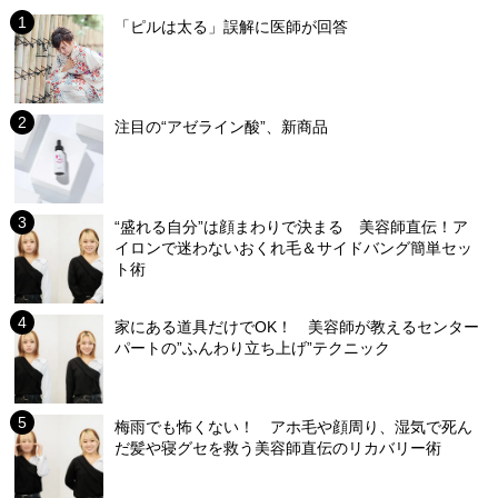
「ピルは太る」誤解に医師が回答
注目の“アゼライン酸”、新商品
“盛れる自分”は顔まわりで決まる 美容師直伝！ア
イロンで迷わないおくれ毛＆サイドバング簡単セッ
ト術
家にある道具だけでOK！ 美容師が教えるセンター
パートの”ふんわり立ち上げ”テクニック
梅雨でも怖くない！ アホ毛や顔周り、湿気で死ん
だ髪や寝グセを救う美容師直伝のリカバリー術