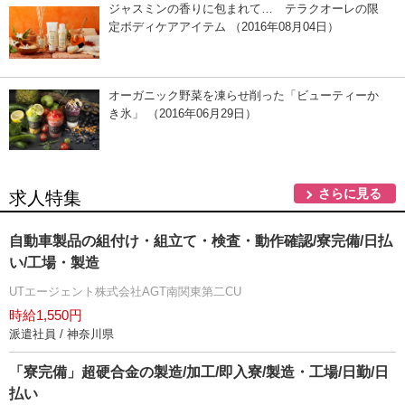
ジャスミンの香りに包まれて… テラクオーレの限
定ボディケアアイテム （2016年08月04日）
オーガニック野菜を凍らせ削った「ビューティーか
き氷」 （2016年06月29日）
さらに見る
求人特集
自動車製品の組付け・組立て・検査・動作確認/寮完備/日払
い/工場・製造
UTエージェント株式会社AGT南関東第二CU
時給1,550円
派遣社員 / 神奈川県
「寮完備」超硬合金の製造/加工/即入寮/製造・工場/日勤/日
払い