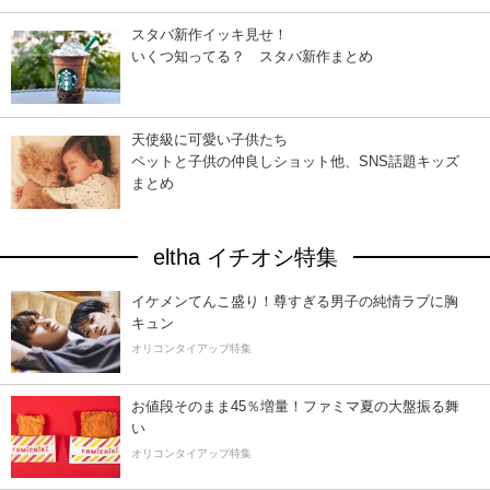
スタバ新作イッキ見せ！
いくつ知ってる？ スタバ新作まとめ
天使級に可愛い子供たち
ペットと子供の仲良しショット他、SNS話題キッズ
まとめ
eltha イチオシ特集
イケメンてんこ盛り！尊すぎる男子の純情ラブに胸
キュン
オリコンタイアップ特集
お値段そのまま45％増量！ファミマ夏の大盤振る舞
い
オリコンタイアップ特集