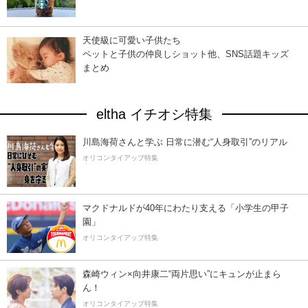
天使級に可愛い子供たち
ペットと子供の仲良しショット他、SNS話題キッズ
まとめ
eltha イチオシ特集
川島海荷さんと学ぶ 日常に潜む“人身取引”のリアル
オリコンタイアップ特集
マクドナルドが40年にわたり支える「小学生の甲子
園」
オリコンタイアップ特集
森崎ウィン×向井康二“両片思い”にキュンが止まら
ん！
オリコンタイアップ特集