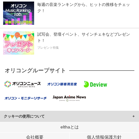
毎週の音楽ランキングから、ヒットの推移をチェッ
ク！
試写会、登壇イベント、サインチェキなどプレゼン
ト！
プレゼント特集
オリコングループサイト
クッキーの使用について
このサイトでは Cookie を使用して、ユーザーに合わせたコンテンツや広告の
elthaとは
表示、ソーシャル メディア機能の提供、広告の表示回数やクリック数の測定を
会社概要
個人情報保護方針
行っています。