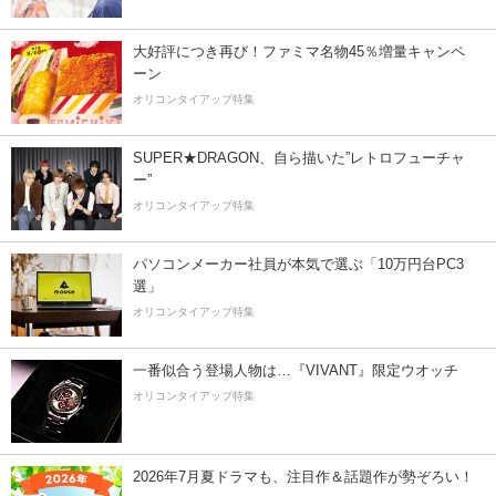
大好評につき再び！ファミマ名物45％増量キャンペ
ーン
オリコンタイアップ特集
SUPER★DRAGON、自ら描いた”レトロフューチャ
ー”
オリコンタイアップ特集
パソコンメーカー社員が本気で選ぶ「10万円台PC3
選」
オリコンタイアップ特集
一番似合う登場人物は…『VIVANT』限定ウオッチ
オリコンタイアップ特集
2026年7月夏ドラマも、注目作＆話題作が勢ぞろい！