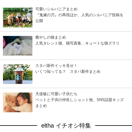
可愛いシルバニアまとめ
『鬼滅の刃』の再現ほか、人気のシルバニア投稿を
公開
癒やしの猫まとめ
人気タレント猫、猫写真集…キュートな猫ズラリ
スタバ新作イッキ見せ！
いくつ知ってる？ スタバ新作まとめ
天使級に可愛い子供たち
ペットと子供の仲良しショット他、SNS話題キッズ
まとめ
eltha イチオシ特集