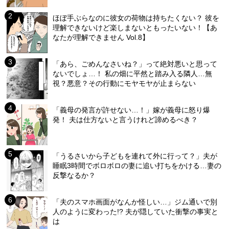
ほぼ手ぶらなのに彼女の荷物は持ちたくない？ 彼を
理解できないけど楽しまないともったいない！【あ
なたが理解できません Vol.8】
「あら、ごめんなさいね？」って絶対悪いと思って
ないでしょ…！ 私の畑に平然と踏み入る隣人…無
視？悪意？その行動にモヤモヤが止まらない
「義母の発言が許せない…！」嫁が義母に怒り爆
発！ 夫は仕方ないと言うけれど諦めるべき？
「うるさいから子どもを連れて外に行って？」夫が
睡眠3時間でボロボロの妻に追い打ちをかける…妻の
反撃なるか？
「夫のスマホ画面がなんか怪しい…」ジム通いで別
人のように変わった!? 夫が隠していた衝撃の事実と
は