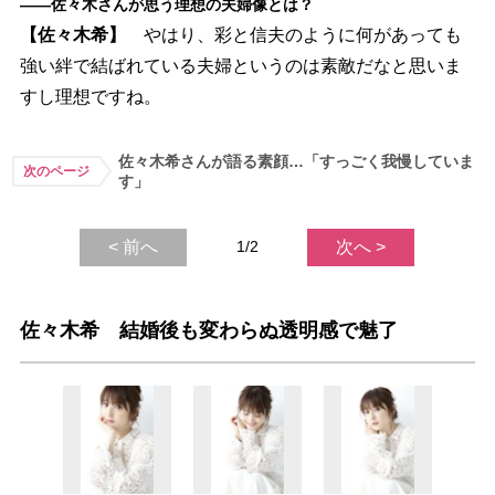
――佐々木さんが思う理想の夫婦像とは？
【佐々木希】
はり、彩と信夫のように何があっても
強い絆で結ばれている夫婦というのは素敵だなと思いま
すし理想ですね。
佐々木希さんが語る素顔…「すっごく我慢していま
次のページ
す」
< 前へ
1/2
次へ >
佐々木希 結婚後も変わらぬ透明感で魅了