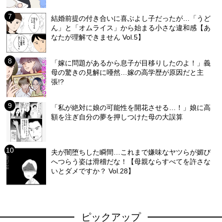
結婚前提の付き合いに喜ぶよし子だったが…「うど
ん」と「オムライス」から始まる小さな違和感【あ
なたが理解できません Vol.5】
「嫁に問題があるから息子が目移りしたのよ！」義
母の驚きの見解に唖然…嫁の高学歴が原因だと主
張!?
「私が絶対に娘の可能性を開花させる…！」娘に高
額を注ぎ自分の夢を押しつけた母の大誤算
夫が闇堕ちした瞬間…これまで嫌味なヤツらが媚び
へつらう姿は滑稽だな！【母親ならすべてを許さな
いとダメですか？ Vol.28】
ピックアップ