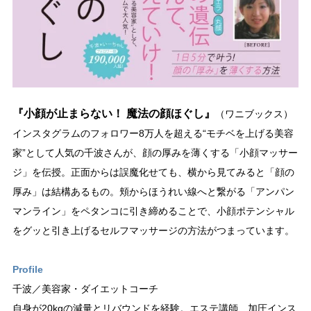
『小顔が止まらない！ 魔法の顔ほぐし』
（ワニブックス）
インスタグラムのフォロワー8万人を超える“モチベを上げる美容
家”として人気の千波さんが、顔の厚みを薄くする「小顔マッサー
ジ」を伝授。正面からは誤魔化せても、横から見てみると「顔の
厚み」は結構あるもの。頬からほうれい線へと繋がる「アンパン
マンライン」をペタンコに引き締めることで、小顔ポテンシャル
をグッと引き上げるセルフマッサージの方法がつまっています。
Profile
千波／美容家・ダイエットコーチ
自身が20kgの減量とリバウンドを経験。エステ講師、加圧インス