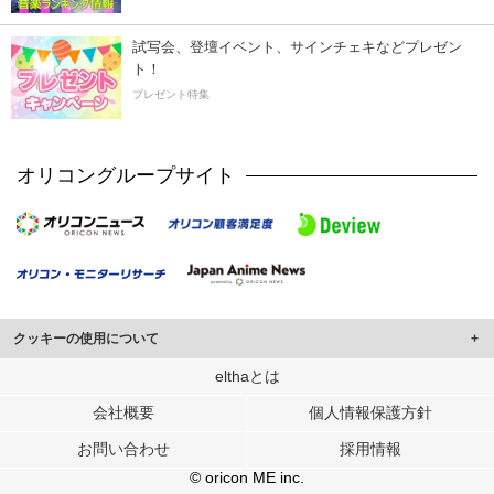
試写会、登壇イベント、サインチェキなどプレゼン
ト！
プレゼント特集
オリコングループサイト
クッキーの使用について
このサイトでは Cookie を使用して、ユーザーに合わせたコンテンツや広告の
elthaとは
表示、ソーシャル メディア機能の提供、広告の表示回数やクリック数の測定を
会社概要
個人情報保護方針
行っています。
また、ユーザーによるサイトの利用状況についても情報を収集し、ソーシャル
お問い合わせ
採用情報
メディアや広告配信、データ解析の各パートナーに提供しています。
各パートナーは、この情報とユーザーが各パートナーに提供した他の情報や、
© oricon ME inc.
ユーザーが各パートナーのサービスを使用したときに収集した他の情報を組み