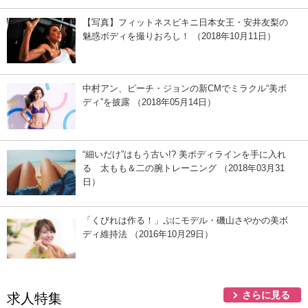
【写真】フィットネスビキニ日本女王・安井友梨の
魅惑ボディを撮りおろし！ （2018年10月11日）
中村アン、ピーチ・ジョンの新CMでミラクル“美ボ
ディ”を披露 （2018年05月14日）
“細いだけ”はもう古い!? 美ボディラインを手に入れ
る 太もも＆二の腕トレーニング （2018年03月31
日）
「くびれは作る！」ぷにモデル・磯山さやかの美ボ
ディ維持法 （2016年10月29日）
さらに見る
求人特集