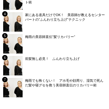
ト術
家にある道具だけでOK！ 美容師が教えるセンター
パートの”ふんわり立ち上げ”テクニック
梅雨の美容師直伝”髪リカバリー”
前髪無し必見！ ふんわり立ち上げ
梅雨でも怖くない！ アホ毛や顔周り、湿気で死ん
だ髪や寝グセを救う美容師直伝のリカバリー術