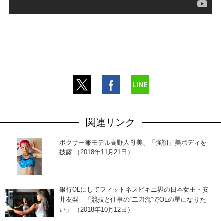
関連リンク
ボクサー兼モデル高野人母美、「強靭」美ボディを
披露 （2018年11月21日）
銀行OLにしてフィットネスビキニ界の日本女王・安
井友梨 「競技と仕事の“二刀流”でOLの星になりた
い」 （2018年10月12日）