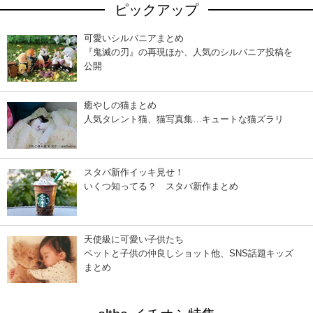
ピックアップ
可愛いシルバニアまとめ
『鬼滅の刃』の再現ほか、人気のシルバニア投稿を
公開
癒やしの猫まとめ
人気タレント猫、猫写真集…キュートな猫ズラリ
スタバ新作イッキ見せ！
いくつ知ってる？ スタバ新作まとめ
天使級に可愛い子供たち
ペットと子供の仲良しショット他、SNS話題キッズ
まとめ