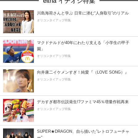
eltha イチオシ特集
川島海荷さんと学ぶ 日常に潜む“人身取引”のリアル
オリコンタイアップ特集
マクドナルドが40年にわたり支える「小学生の甲子
園」
オリコンタイアップ特集
向井康二イケメンすぎ！純愛『（LOVE SONG）』
オリコンタイアップ特集
デカすぎ都市伝説発生!?ファミマ45％増量作戦再来
オリコンタイアップ特集
SUPER★DRAGON、自ら描いた”レトロフューチャ
ー”