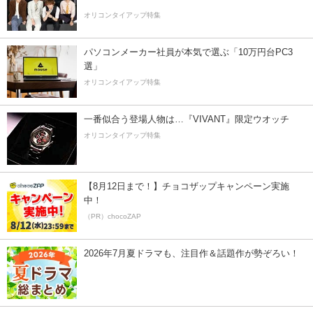
オリコンタイアップ特集
パソコンメーカー社員が本気で選ぶ「10万円台PC3
選」
オリコンタイアップ特集
一番似合う登場人物は…『VIVANT』限定ウオッチ
オリコンタイアップ特集
【8月12日まで！】チョコザップキャンペーン実施
中！
（PR）chocoZAP
2026年7月夏ドラマも、注目作＆話題作が勢ぞろい！