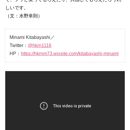
しいです。
（文：水野幸則）
Minami Kitabayashi／
Twitter：
@hkrn1116
HP：
https://hkrnm73.wixsite.com/kitabayashi-minami