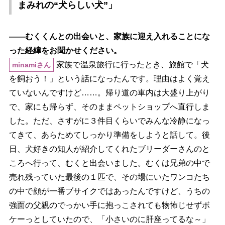
まみれの“犬らしい犬”」
――むくくんとの出会いと、家族に迎え入れることにな
った経緯をお聞かせください。
家族で温泉旅行に行ったとき、旅館で「犬
minamiさん
を飼おう！」という話になったんです。理由はよく覚え
ていないんですけど……。帰り道の車内は大盛り上がり
で、家にも帰らず、そのままペットショップへ直行しま
した。ただ、さすがに３件目くらいでみんな冷静になっ
てきて、あらためてしっかり準備をしようと話して。後
日、犬好きの知人が紹介してくれたブリーダーさんのと
ころへ行って、むくと出会いました。むくは兄弟の中で
売れ残っていた最後の１匹で、その場にいたワンコたち
の中で顔が一番ブサイクではあったんですけど、うちの
強面の父親のでっかい手に抱っこされても物怖じせずボ
ケーっとしていたので、「小さいのに肝座ってるな～」