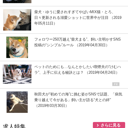
柴犬・ゆうに愛されすぎてやばいMIX猫・とろ、
日々更新される溺愛ショットに世界中が注目 （2019
年05月11日）
フォロワー250万越え“柴犬まる”、飼い主明かすSNS
投稿の“シンプル”ルール （2019年04月30日）
ペットのためにも…なんとかしたい喫煙夫の“けむハ
ラ”、上手に伝える秘訣とは？ （2019年04月24日）
秋田犬が“初めての海”に挑む姿がSNSで話題、「病気
乗り越えて今がある」飼い主が語る“犬との絆”
（2019年03月30日）
さらに見る
求人特集