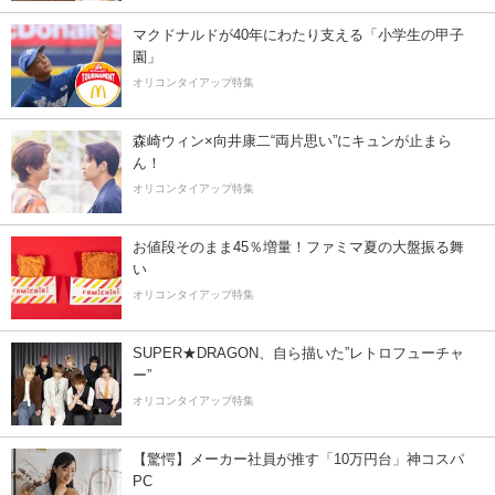
マクドナルドが40年にわたり支える「小学生の甲子
園」
オリコンタイアップ特集
森崎ウィン×向井康二“両片思い”にキュンが止まら
ん！
オリコンタイアップ特集
お値段そのまま45％増量！ファミマ夏の大盤振る舞
い
オリコンタイアップ特集
SUPER★DRAGON、自ら描いた”レトロフューチャ
ー”
オリコンタイアップ特集
【驚愕】メーカー社員が推す「10万円台」神コスパ
PC