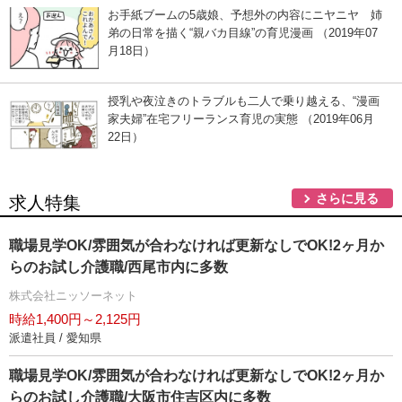
お手紙ブームの5歳娘、予想外の内容にニヤニヤ 姉
弟の日常を描く“親バカ目線”の育児漫画 （2019年07
月18日）
授乳や夜泣きのトラブルも二人で乗り越える、“漫画
家夫婦”在宅フリーランス育児の実態 （2019年06月
22日）
さらに見る
求人特集
職場見学OK/雰囲気が合わなければ更新なしでOK!2ヶ月か
らのお試し介護職/西尾市内に多数
株式会社ニッソーネット
時給1,400円～2,125円
派遣社員 / 愛知県
職場見学OK/雰囲気が合わなければ更新なしでOK!2ヶ月か
らのお試し介護職/大阪市住吉区内に多数