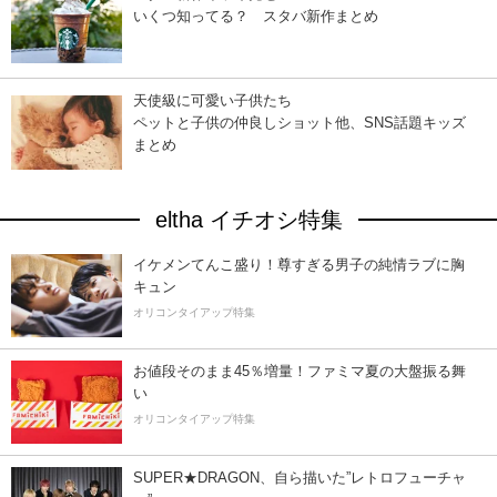
いくつ知ってる？ スタバ新作まとめ
天使級に可愛い子供たち
ペットと子供の仲良しショット他、SNS話題キッズ
まとめ
eltha イチオシ特集
イケメンてんこ盛り！尊すぎる男子の純情ラブに胸
キュン
オリコンタイアップ特集
お値段そのまま45％増量！ファミマ夏の大盤振る舞
い
オリコンタイアップ特集
SUPER★DRAGON、自ら描いた”レトロフューチャ