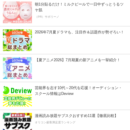
朝1分貼るだけ！ミルクピールで一日中ずっとうるツ
ヤ肌
（PR）サボリーノ
2026年7月夏ドラマも、注目作＆話題作が勢ぞろい！
【夏アニメ2026】7月期夏の新アニメを一挙紹介！
芸能界を志す10代～20代を応援！オーディション・
スクール情報はDeview
漫画読み放題サブスクおすすめ11選【徹底比較】
オリコン顧客満足度ランキング