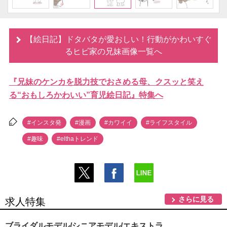
【絵日記】ドタバタが愛おしい！行動がかわいすぐ
るヒビ家の兄妹画像一覧へ
『兄妹のケンカを脱力技でおさめる母、クスッと笑え
る“おもしろかわいい”育児絵日記』特集へ
#インスタ発
#漫画
#カワイイ
#ライフスタイル
#趣味
#elthaトレンド
さらに見る
求人特集
ブライダルモデル/シニアモデル/エキストラ