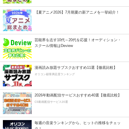
【夏アニメ2026】7月期夏の新アニメを一挙紹介！
芸能界を志す10代～20代を応援！オーディション・
スクール情報はDeview
漫画読み放題サブスクおすすめ11選【徹底比較】
オリコン顧客満足度ランキング
2026年動画配信サービスおすすめ40選【徹底比較】
CS動画配信サービス20選
毎週の音楽ランキングから、ヒットの推移をチェッ
ク！