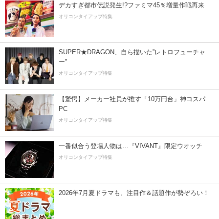
デカすぎ都市伝説発生!?ファミマ45％増量作戦再来
オリコンタイアップ特集
SUPER★DRAGON、自ら描いた”レトロフューチャ
ー”
オリコンタイアップ特集
【驚愕】メーカー社員が推す「10万円台」神コスパ
PC
オリコンタイアップ特集
一番似合う登場人物は…『VIVANT』限定ウオッチ
オリコンタイアップ特集
2026年7月夏ドラマも、注目作＆話題作が勢ぞろい！