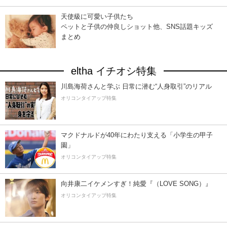
天使級に可愛い子供たち
ペットと子供の仲良しショット他、SNS話題キッズ
まとめ
eltha イチオシ特集
川島海荷さんと学ぶ 日常に潜む“人身取引”のリアル
オリコンタイアップ特集
マクドナルドが40年にわたり支える「小学生の甲子
園」
オリコンタイアップ特集
向井康二イケメンすぎ！純愛『（LOVE SONG）』
オリコンタイアップ特集