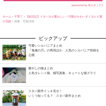
sponsored by 求人ボックス
ホーム
>
子育て
>
【絵日記】ドタバタが愛おしい！行動がかわいすぐるヒビ家
の兄妹
> 画像・写真詳細
ピックアップ
可愛いシルバニアまとめ
『鬼滅の刃』の再現ほか、人気のシルバニア投稿を
公開
癒やしの猫まとめ
人気タレント猫、猫写真集…キュートな猫ズラリ
スタバ新作イッキ見せ！
いくつ知ってる？ スタバ新作まとめ