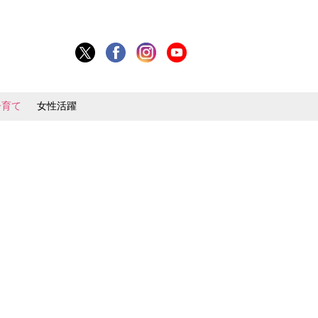
子育て
女性活躍