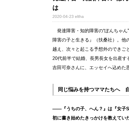
は
2020-04-23
eltha
発達障害・知的障害の“ぽんちゃん”
障害の子と生きる』（扶桑社）。他
越え、次々と起こる予想外のできご
20代前半で結婚、長男長女を出産
吉田可奈さんに、エッセイへ込めた
同じ悩みを持つママたちへ 
――『うちの子、へん？』は『女子S
初に書き始めたきっかけを教えてい