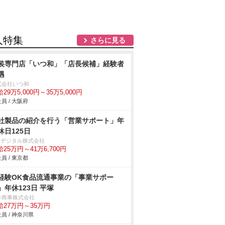
人特集
さらに見る
装専門店「いつ和」「店長候補」経験者
遇
式会社いつ和
29万5,000円～35万5,000円
員 / 大阪府
社製品の紹介を行う「営業サポート」年
休日125日
IOデジタル株式会社
25万円～41万6,700円
員 / 東京都
経験OK食品流通事業の「事業サポー
」年休123日 平塚
井商事株式会社
給27万円～35万円
員 / 神奈川県