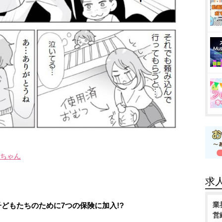
ちゃん
求
業
子どもたちのために7つの保険に加入!?
営