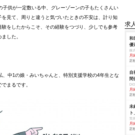
の子供が一定数いる中、グレーゾーンの子もたくさんい
子を見て、周りと違うと気づいたときの不安は、計り知
求
経験をしたからこそ、その経験をつづり、少しでも参考
めました。
和
優
株
月給
正社
自
私、中1の娘・みいちゃんと、特別支援学校の4年生とな
間
ででまるです。
D
月給
正社
未
ト
荒
月
正社