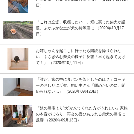
日）
「これは立派、収穫したい…」畑に実った柴犬が話
題、ふかふかな土が犬の特等席に （2020年10月17
日）
お姉ちゃんを起こしに行ったら階段を降りられな
い…ふさぎ込む柴犬の様子に反響「早く起きてあげ
て！」 （2020年10月11日）
「誰だ、家の中に食パンを落としたのは？」コーギ
ーのおしりに反響、飼い主さん「閉めたいのに、閉
められない…」 （2020年09月20日）
「娘の帰宅より“犬”が来てくれた方がうれしい」家族
の本音がぽろり、再会の喜びあふれる柴犬の帰省に
反響 （2020年09月13日）