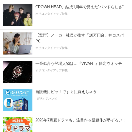
CROWN HEAD、結成1周年で見えた”バンドらしさ”
オリコンタイアップ特集
【驚愕】メーカー社員が推す「10万円台」神コスパ
PC
オリコンタイアップ特集
一番似合う登場人物は…『VIVANT』限定ウオッチ
オリコンタイアップ特集
自販機にピッ！ですぐに買えちゃう
（PR）ジハンピ
2026年7月夏ドラマも、注目作＆話題作が勢ぞろい！