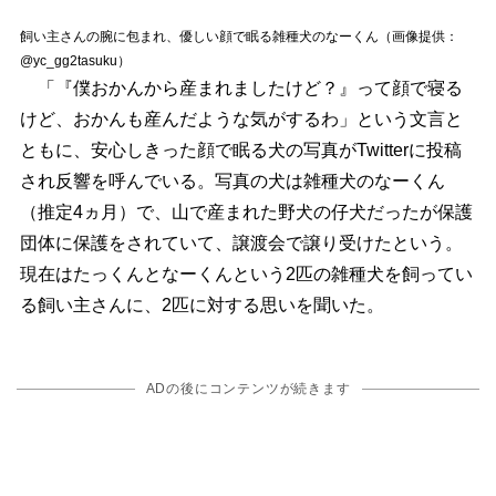
飼い主さんの腕に包まれ、優しい顔で眠る雑種犬のなーくん（画像提供：
@yc_gg2tasuku）
「『僕おかんから産まれましたけど？』って顔で寝る
けど、おかんも産んだような気がするわ」という文言と
ともに、安心しきった顔で眠る犬の写真がTwitterに投稿
され反響を呼んでいる。写真の犬は雑種犬のなーくん
（推定4ヵ月）で、山で産まれた野犬の仔犬だったが保護
団体に保護をされていて、譲渡会で譲り受けたという。
現在はたっくんとなーくんという2匹の雑種犬を飼ってい
る飼い主さんに、2匹に対する思いを聞いた。
ADの後にコンテンツが続きます