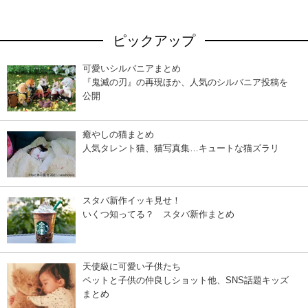
ピックアップ
可愛いシルバニアまとめ
『鬼滅の刃』の再現ほか、人気のシルバニア投稿を
公開
癒やしの猫まとめ
人気タレント猫、猫写真集…キュートな猫ズラリ
スタバ新作イッキ見せ！
いくつ知ってる？ スタバ新作まとめ
天使級に可愛い子供たち
ペットと子供の仲良しショット他、SNS話題キッズ
まとめ