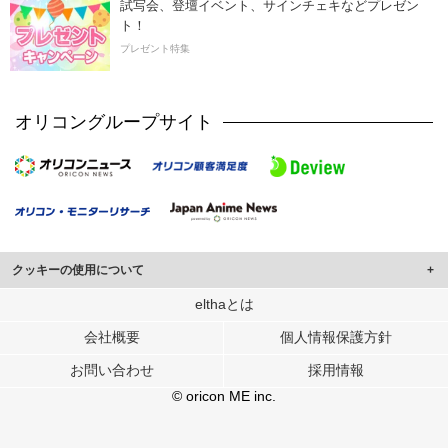
試写会、登壇イベント、サインチェキなどプレゼン
ト！
プレゼント特集
オリコングループサイト
クッキーの使用について
このサイトでは Cookie を使用して、ユーザーに合わせたコンテンツや広告の
elthaとは
表示、ソーシャル メディア機能の提供、広告の表示回数やクリック数の測定を
会社概要
個人情報保護方針
行っています。
また、ユーザーによるサイトの利用状況についても情報を収集し、ソーシャル
お問い合わせ
採用情報
メディアや広告配信、データ解析の各パートナーに提供しています。
各パートナーは、この情報とユーザーが各パートナーに提供した他の情報や、
© oricon ME inc.
ユーザーが各パートナーのサービスを使用したときに収集した他の情報を組み
合わせて使用することがあります。