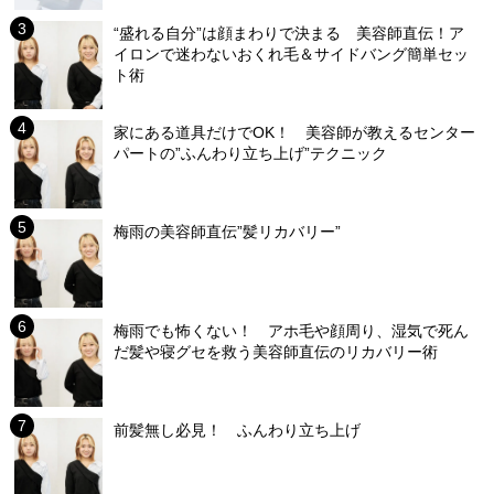
“盛れる自分”は顔まわりで決まる 美容師直伝！ア
イロンで迷わないおくれ毛＆サイドバング簡単セッ
ト術
家にある道具だけでOK！ 美容師が教えるセンター
パートの”ふんわり立ち上げ”テクニック
梅雨の美容師直伝”髪リカバリー”
梅雨でも怖くない！ アホ毛や顔周り、湿気で死ん
だ髪や寝グセを救う美容師直伝のリカバリー術
前髪無し必見！ ふんわり立ち上げ