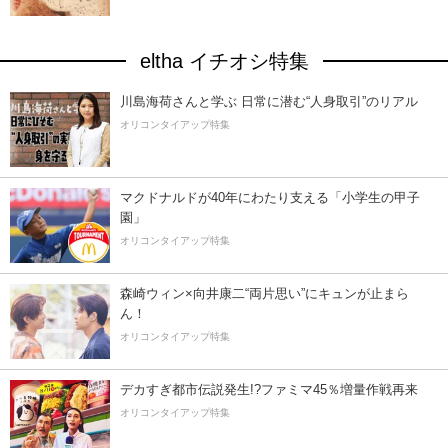
eltha イチオシ特集
川島海荷さんと学ぶ 日常に潜む“人身取引”のリアル
オリコンタイアップ特集
マクドナルドが40年にわたり支える「小学生の甲子
園」
オリコンタイアップ特集
森崎ウィン×向井康二“両片思い”にキュンが止まら
ん！
オリコンタイアップ特集
デカすぎ都市伝説発生!?ファミマ45％増量作戦再来
オリコンタイアップ特集