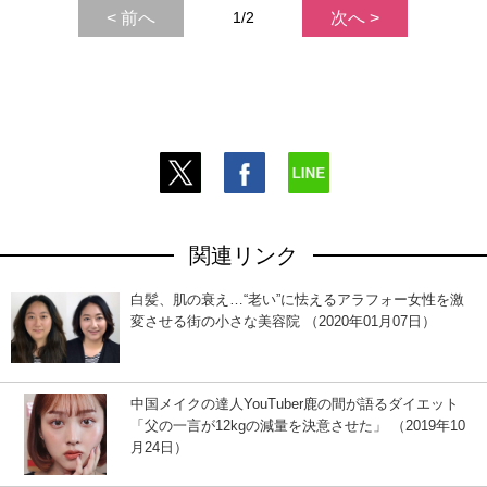
< 前へ
1/2
次へ >
関連リンク
白髪、肌の衰え…“老い”に怯えるアラフォー女性を激
変させる街の小さな美容院 （2020年01月07日）
中国メイクの達人YouTuber鹿の間が語るダイエット
「父の一言が12kgの減量を決意させた」 （2019年10
月24日）