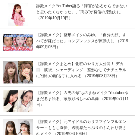
詐欺メイクYouTuber語る「障害があるからできない
と思いたくなかった」、“病み”が発信の原動力に
（2019年10月10日）
【詐欺メイク】整形メイクのみゆ。「自分の顔、す
べてが嫌だった」コンプレックスが原動力に （2019
年09月05日）
【詐欺メイクまとめ】化粧のやり方大公開！ デカ
目、涙袋、シェーディング…整形なしでナチュラル
に”憧れの顔”を手に入れる （2019年08月28日）
【詐欺メイク】３児の母”ものまねメイク”Youtuberゆ
きだるま語る、家族顔出しへの葛藤 （2019年07月11
日）
【詐欺メイク】元アイドルのカリスマインフルエン
サー・ももち直伝、透明感たっぷりのふんわり愛さ
れメイク （2019年06月06日）