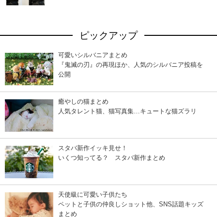
ピックアップ
可愛いシルバニアまとめ
『鬼滅の刃』の再現ほか、人気のシルバニア投稿を
公開
癒やしの猫まとめ
人気タレント猫、猫写真集…キュートな猫ズラリ
スタバ新作イッキ見せ！
いくつ知ってる？ スタバ新作まとめ
天使級に可愛い子供たち
ペットと子供の仲良しショット他、SNS話題キッズ
まとめ