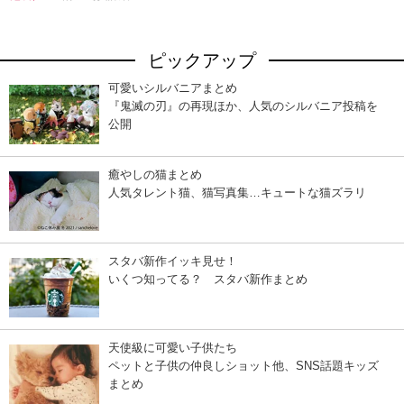
ピックアップ
可愛いシルバニアまとめ
『鬼滅の刃』の再現ほか、人気のシルバニア投稿を
公開
癒やしの猫まとめ
人気タレント猫、猫写真集…キュートな猫ズラリ
スタバ新作イッキ見せ！
いくつ知ってる？ スタバ新作まとめ
天使級に可愛い子供たち
ペットと子供の仲良しショット他、SNS話題キッズ
まとめ