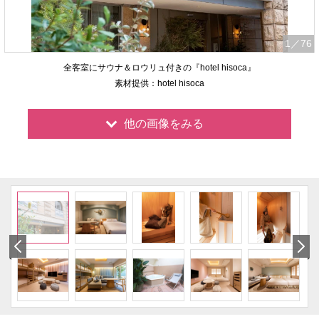
1
／76
全客室にサウナ＆ロウリュ付きの『hotel hisoca』
素材提供：hotel hisoca
他の画像をみる