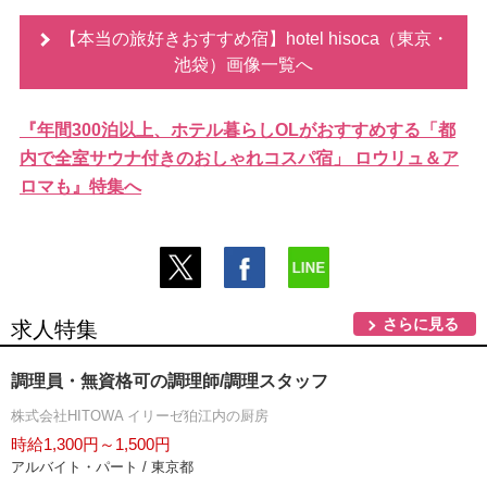
【本当の旅好きおすすめ宿】hotel hisoca（東京・
池袋）画像一覧へ
『年間300泊以上、ホテル暮らしOLがおすすめする「都
内で全室サウナ付きのおしゃれコスパ宿」 ロウリュ＆ア
ロマも』特集へ
さらに見る
求人特集
調理員・無資格可の調理師/調理スタッフ
株式会社HITOWA イリーゼ狛江内の厨房
時給1,300円～1,500円
アルバイト・パート / 東京都