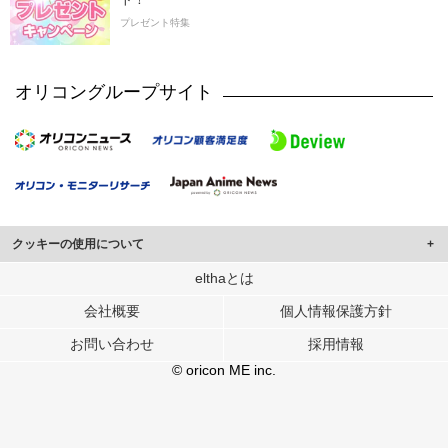
プレゼント特集
オリコングループサイト
クッキーの使用について
このサイトでは Cookie を使用して、ユーザーに合わせたコンテンツや広告の
elthaとは
表示、ソーシャル メディア機能の提供、広告の表示回数やクリック数の測定を
会社概要
個人情報保護方針
行っています。
また、ユーザーによるサイトの利用状況についても情報を収集し、ソーシャル
お問い合わせ
採用情報
メディアや広告配信、データ解析の各パートナーに提供しています。
各パートナーは、この情報とユーザーが各パートナーに提供した他の情報や、
© oricon ME inc.
ユーザーが各パートナーのサービスを使用したときに収集した他の情報を組み
合わせて使用することがあります。