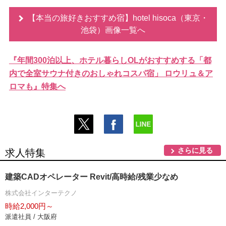
【本当の旅好きおすすめ宿】hotel hisoca（東京・
池袋）画像一覧へ
『年間300泊以上、ホテル暮らしOLがおすすめする「都
内で全室サウナ付きのおしゃれコスパ宿」 ロウリュ＆ア
ロマも』特集へ
さらに見る
求人特集
建築CADオペレーター Revit/高時給/残業少なめ
株式会社インターテクノ
時給2,000円～
派遣社員 / 大阪府