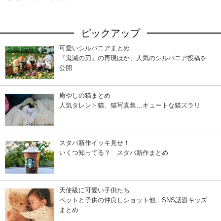
ピックアップ
可愛いシルバニアまとめ
『鬼滅の刃』の再現ほか、人気のシルバニア投稿を
公開
癒やしの猫まとめ
人気タレント猫、猫写真集…キュートな猫ズラリ
スタバ新作イッキ見せ！
いくつ知ってる？ スタバ新作まとめ
天使級に可愛い子供たち
ペットと子供の仲良しショット他、SNS話題キッズ
まとめ