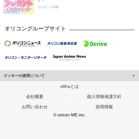
プレゼント特集
オリコングループサイト
クッキーの使用について
このサイトでは Cookie を使用して、ユーザーに合わせたコンテンツや広告の
elthaとは
表示、ソーシャル メディア機能の提供、広告の表示回数やクリック数の測定を
会社概要
個人情報保護方針
行っています。
また、ユーザーによるサイトの利用状況についても情報を収集し、ソーシャル
お問い合わせ
採用情報
メディアや広告配信、データ解析の各パートナーに提供しています。
各パートナーは、この情報とユーザーが各パートナーに提供した他の情報や、
© oricon ME inc.
ユーザーが各パートナーのサービスを使用したときに収集した他の情報を組み
合わせて使用することがあります。