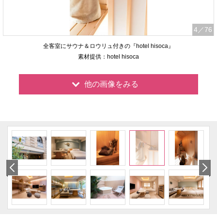
4
／76
全客室にサウナ＆ロウリュ付きの『hotel hisoca』
素材提供：hotel hisoca
他の画像をみる