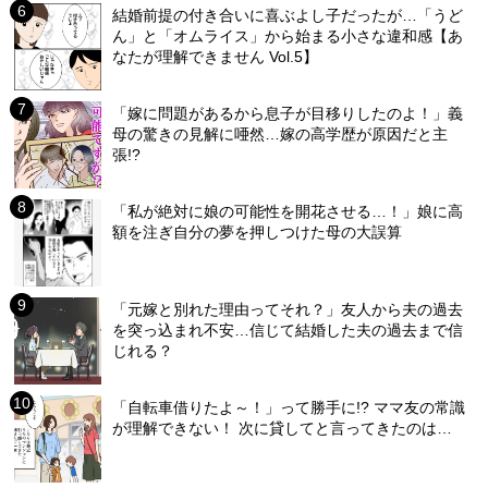
結婚前提の付き合いに喜ぶよし子だったが…「うど
ん」と「オムライス」から始まる小さな違和感【あ
なたが理解できません Vol.5】
「嫁に問題があるから息子が目移りしたのよ！」義
母の驚きの見解に唖然…嫁の高学歴が原因だと主
張!?
「私が絶対に娘の可能性を開花させる…！」娘に高
額を注ぎ自分の夢を押しつけた母の大誤算
「元嫁と別れた理由ってそれ？」友人から夫の過去
を突っ込まれ不安…信じて結婚した夫の過去まで信
じれる？
「自転車借りたよ～！」って勝手に!? ママ友の常識
が理解できない！ 次に貸してと言ってきたのは…