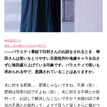
神田愛花アナ
撮影：草刈雅之(C)oricon ME inc.
――バラエティ番組で日村さんのお話をされるとき、神
田さんは笑いをとりやすい旦那批判や鬼嫁キャラを出さ
ずに毎回盛り上げている印象です。バラエティで笑いも
求められる中で、意識されていることはありますか。
夫に対する肥満…、肥満じゃないですね、不満（笑）。
肥満は現実の話ですよね（笑）。夫に対する不満とか批
判って、お話して解決しなくないですか？夫婦の話で本
当の不満とか批判って、よそで言うと深くさらに傷がつ