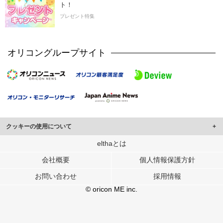
ト！
プレゼント特集
オリコングループサイト
クッキーの使用について
このサイトでは Cookie を使用して、ユーザーに合わせたコンテンツや広告の
elthaとは
表示、ソーシャル メディア機能の提供、広告の表示回数やクリック数の測定を
会社概要
個人情報保護方針
行っています。
また、ユーザーによるサイトの利用状況についても情報を収集し、ソーシャル
お問い合わせ
採用情報
メディアや広告配信、データ解析の各パートナーに提供しています。
各パートナーは、この情報とユーザーが各パートナーに提供した他の情報や、
© oricon ME inc.
ユーザーが各パートナーのサービスを使用したときに収集した他の情報を組み
合わせて使用することがあります。