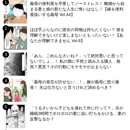
義母の便利屋を卒業してノーストレス！ 離婚から始
まる妻と娘の新たな人生に悔いはなし！【嫁を便利
屋扱いする義母 Vol.44】
ほぼ手ぶらなのに彼女の荷物は持ちたくない？ 彼を
理解できないけど楽しまないともったいない！【あ
なたが理解できません Vol.8】
「あら、ごめんなさいね？」って絶対悪いと思って
ないでしょ…！ 私の畑に平然と踏み入る隣人…無
視？悪意？その行動にモヤモヤが止まらない
「義母の発言が許せない…！」嫁が義母に怒り爆
発！ 夫は仕方ないと言うけれど諦めるべき？
「うるさいから子どもを連れて外に行って？」夫が
睡眠3時間でボロボロの妻に追い打ちをかける…妻の
反撃なるか？