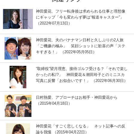
神田愛花、フリー転身後は求められる仕事と理想像
にギャップ「今も変わらず夢は“報道キャスター”」
（2022年07月13日）
神田愛花、夫のバナナマン日村と久しぶりの2人旅
「ご機嫌の極み」 笑顔ショットに歓喜の声「ステ
キすぎる！」 （2022年05月05日）
“取締役”望月理恵、接待ゴルフ受ける？「それで楽し
かったの私!?」 神田愛花＆潮田玲子とのミニスカ
写真に反響「お似合いです！」 （2022年06月30日）
日村熱愛、アプローチはお相手・神田愛花から
（2015年04月18日）
神田愛花「すごく悲しくなる」 ネット記事への反
論を我慢 （2015年04月22日）