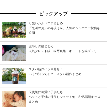
ピックアップ
可愛いシルバニアまとめ
『鬼滅の刃』の再現ほか、人気のシルバニア投稿を
公開
癒やしの猫まとめ
人気タレント猫、猫写真集…キュートな猫ズラリ
スタバ新作イッキ見せ！
いくつ知ってる？ スタバ新作まとめ
天使級に可愛い子供たち
ペットと子供の仲良しショット他、SNS話題キッズ
まとめ