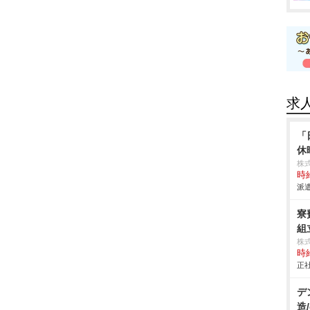
求
「
休
株
時給
派遣
寮
組立
株
時給
正社
デ
造/