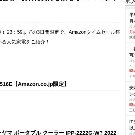
求
半
月
株
月）23：59までの3日間限定で、Amazonタイムセール祭
月
派遣
いる人気家電をご紹介！
「
可
社
ム 
時給
アル
16E【Amazon.co.jp限定】
安
ン
株
時給
正社
I
以
ポータブル クーラー IPP-2222G-W? 2022
株