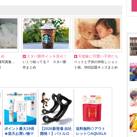
とめ
スタバ新作イッキ見せ！
天使級に可愛い子供たち
猫写真集…
いくつ知ってる？ スタバ新
ペットと子供の仲良しショッ
リ
作まとめ
ト他、SNS話題キッズまとめ