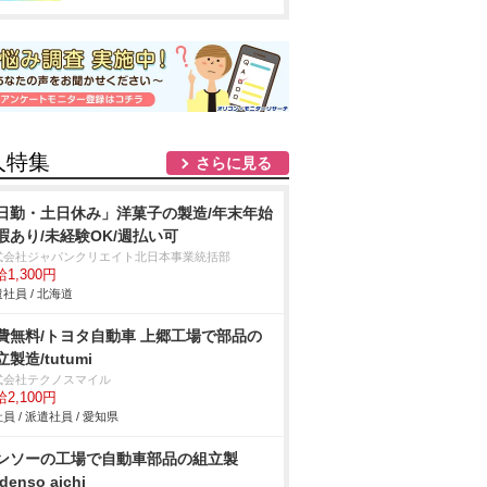
人特集
さらに見る
日勤・土日休み」洋菓子の製造/年末年始
暇あり/未経験OK/週払い可
式会社ジャパンクリエイト北日本事業統括部
1,300円
社員 / 北海道
費無料/トヨタ自動車 上郷工場で部品の
製造/tutumi
式会社テクノスマイル
2,100円
員 / 派遣社員 / 愛知県
ンソーの工場で自動車部品の組立製
denso aichi