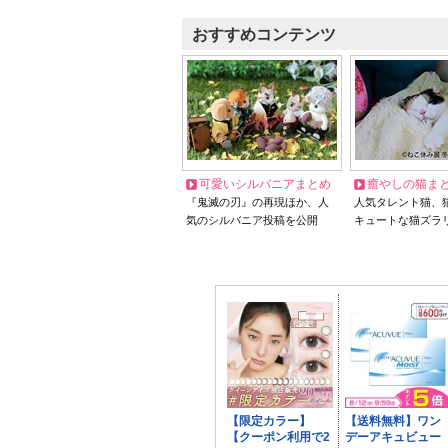
おすすめコンテンツ
可愛いシルバニアまとめ
癒やしの猫ま
『鬼滅の刃』の再現ほか、人
人気タレント猫、
気のシルバニア投稿を公開
キュートな猫ズラ