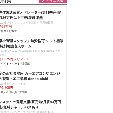
人特集
さらに見る
導体製造装置オペレーター/無料寮完備/
収36万円以上可/残業ほぼ無
式会社ジャパンクリエイト北日本事業統括部
給33万円
社員 / 北海道
福祉調理スタッフ」無資格可/シフト相談
/特別養護老人ホーム
会福祉法人かみかわ福寿園/上川町 特別養護老人ホー
大雪荘
1,075円～1,125円
バイト・パート / 北海道
定の正社員雇用!カーエアコンやエンジ
の製造・加工業務 denso aichi
式会社テクノスマイル
1,800円
員 / 派遣社員 / 愛知県
Tシステムの運用支援/寮完備/月収43万円
上/無料シャトルバスあり
式会社ジャパンクリエイト北日本事業統括部