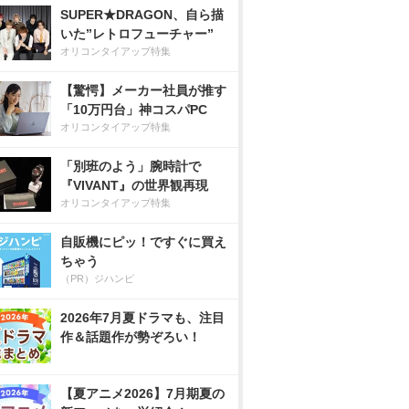
SUPER★DRAGON、自ら描
いた”レトロフューチャー”
オリコンタイアップ特集
【驚愕】メーカー社員が推す
「10万円台」神コスパPC
オリコンタイアップ特集
「別班のよう」腕時計で
『VIVANT』の世界観再現
オリコンタイアップ特集
自販機にピッ！ですぐに買え
ちゃう
（PR）ジハンピ
2026年7月夏ドラマも、注目
作＆話題作が勢ぞろい！
【夏アニメ2026】7月期夏の