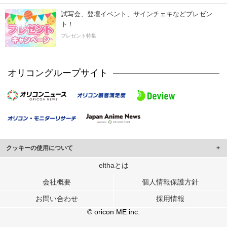
試写会、登壇イベント、サインチェキなどプレゼン
ト！
プレゼント特集
オリコングループサイト
クッキーの使用について
このサイトでは Cookie を使用して、ユーザーに合わせたコンテンツや広告の
elthaとは
表示、ソーシャル メディア機能の提供、広告の表示回数やクリック数の測定を
会社概要
個人情報保護方針
行っています。
また、ユーザーによるサイトの利用状況についても情報を収集し、ソーシャル
お問い合わせ
採用情報
メディアや広告配信、データ解析の各パートナーに提供しています。
各パートナーは、この情報とユーザーが各パートナーに提供した他の情報や、
© oricon ME inc.
ユーザーが各パートナーのサービスを使用したときに収集した他の情報を組み
合わせて使用することがあります。