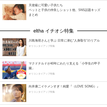
天使級に可愛い子供たち
ペットと子供の仲良しショット他、SNS話題キッズ
まとめ
eltha イチオシ特集
川島海荷さんと学ぶ 日常に潜む“人身取引”のリアル
オリコンタイアップ特集
マクドナルドが40年にわたり支える「小学生の甲子
園」
オリコンタイアップ特集
向井康二イケメンすぎ！純愛『（LOVE SONG）』
オリコンタイアップ特集