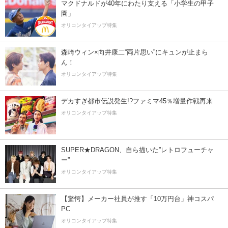
マクドナルドが40年にわたり支える「小学生の甲子
園」
オリコンタイアップ特集
森崎ウィン×向井康二“両片思い”にキュンが止まら
ん！
オリコンタイアップ特集
デカすぎ都市伝説発生!?ファミマ45％増量作戦再来
オリコンタイアップ特集
SUPER★DRAGON、自ら描いた”レトロフューチャ
ー”
オリコンタイアップ特集
【驚愕】メーカー社員が推す「10万円台」神コスパ
PC
オリコンタイアップ特集