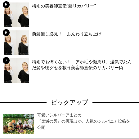
梅雨の美容師直伝”髪リカバリー”
前髪無し必見！ ふんわり立ち上げ
梅雨でも怖くない！ アホ毛や顔周り、湿気で死ん
だ髪や寝グセを救う美容師直伝のリカバリー術
ピックアップ
可愛いシルバニアまとめ
『鬼滅の刃』の再現ほか、人気のシルバニア投稿を
公開