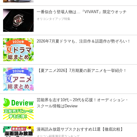
一番似合う登場人物は…『VIVANT』限定ウオッチ
オリコンタイアップ特集
2026年7月夏ドラマも、注目作＆話題作が勢ぞろい！
【夏アニメ2026】7月期夏の新アニメを一挙紹介！
芸能界を志す10代～20代を応援！オーディション・
スクール情報はDeview
漫画読み放題サブスクおすすめ11選【徹底比較】
オリコン顧客満足度ランキング