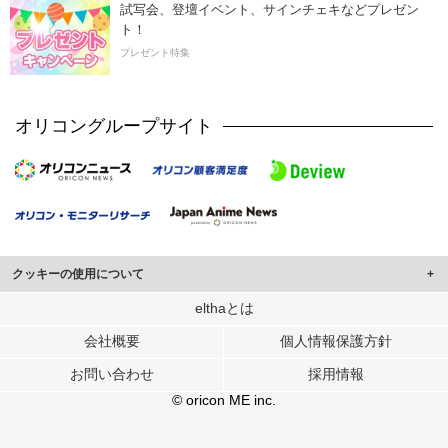
試写会、登壇イベント、サインチェキなどプレゼン
ト！
プレゼント特集
オリコングループサイト
クッキーの使用について
このサイトでは Cookie を使用して、ユーザーに合わせたコンテンツや広告の
elthaとは
表示、ソーシャル メディア機能の提供、広告の表示回数やクリック数の測定を
会社概要
個人情報保護方針
行っています。
また、ユーザーによるサイトの利用状況についても情報を収集し、ソーシャル
お問い合わせ
採用情報
メディアや広告配信、データ解析の各パートナーに提供しています。
各パートナーは、この情報とユーザーが各パートナーに提供した他の情報や、
© oricon ME inc.
ユーザーが各パートナーのサービスを使用したときに収集した他の情報を組み
合わせて使用することがあります。