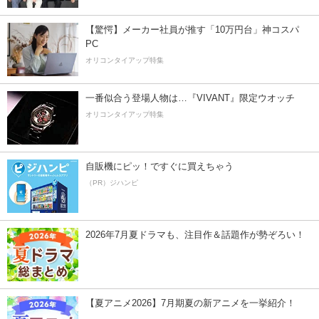
【驚愕】メーカー社員が推す「10万円台」神コスパ
PC
オリコンタイアップ特集
一番似合う登場人物は…『VIVANT』限定ウオッチ
オリコンタイアップ特集
自販機にピッ！ですぐに買えちゃう
（PR）ジハンピ
2026年7月夏ドラマも、注目作＆話題作が勢ぞろい！
【夏アニメ2026】7月期夏の新アニメを一挙紹介！