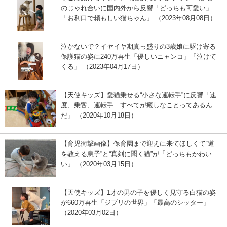
のじゃれ合いに国内外から反響「どっちも可愛い」
「お利口で頼もしい猫ちゃん」 （2023年08月08日）
泣かないで？イヤイヤ期真っ盛りの3歳娘に駆け寄る
保護猫の姿に240万再生「優しいニャンコ」「泣けて
くる」 （2023年04月17日）
【天使キッズ】愛猫乗せる“小さな運転手”に反響「速
度、乗客、運転手…すべてが癒しなことってあるん
だ」 （2020年10月18日）
【育児衝撃画像】保育園まで迎えに来てほしくて“道
を教える息子”と“真剣に聞く猫”が「どっちもかわい
い」 （2020年03月15日）
【天使キッズ】1才の男の子を優しく見守る白猫の姿
が660万再生「ジブリの世界」「最高のシッター」
（2020年03月02日）