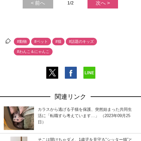
< 前へ
1/2
次へ >
#動物
#ペット
#猫
#話題のキッズ
#わんこ＆にゃんこ
関連リンク
カラスから逃げる子猫を保護、突然始まった共同生
活に「転職すら考えています…」 （2023年09月25
日）
そこは開けちゃダメ、1歳児を見守る“シッター猫”と