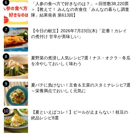
「人参の食べ方で好きなのは？」＜回答数38,220票
＞【教えて！ みんなの衣食住「みんなの暮らし調査
隊」結果発表 第613回】
【今日の献立】2026年7月23日(木)「定番！カレイ
の煮付け 甘辛が美味しい」
夏野菜の煮浸し人気レシピ7選！ナス・オクラ・冬瓜
を冷やしておいしく味わう
夏バテに負けない！主食＆主菜のスタミナレシピ7選
～栄養満点でおいしく元気に
【夏といえばコレ！】ビールが止まらない！枝豆の
絶品レシピ8選