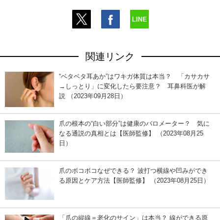
関連リンク
“ベタベタ耳あか”はワキガ体質は本当？ 「カサカサ
→しっとり」に変化したら要注意？ 耳鼻科医が解
説 （2023年09月28日）
爪の根本の“白い部分”は健康のバロメーター？ 気に
なる通説の真相とは【医師監修】 （2023年08月25
日）
爪のボコボコなぜできる？ 波打つ横線や凹みができ
る原因とケア方法【医師監修】 （2023年08月25日）
「爪の縦線＝老化のサイン」は本当？ 線ができる原