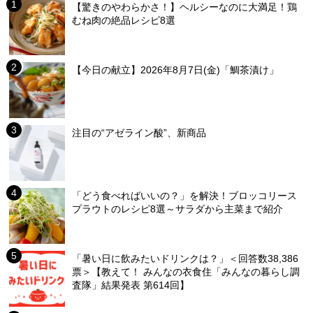
【驚きのやわらかさ！】ヘルシーなのに大満足！鶏
むね肉の絶品レシピ8選
【今日の献立】2026年8月7日(金)「鯛茶漬け」
注目の“アゼライン酸”、新商品
「どう食べればいいの？」を解決！ブロッコリース
プラウトのレシピ8選～サラダから主菜まで紹介
「暑い日に飲みたいドリンクは？」＜回答数38,386
票＞【教えて！ みんなの衣食住「みんなの暮らし調
査隊」結果発表 第614回】