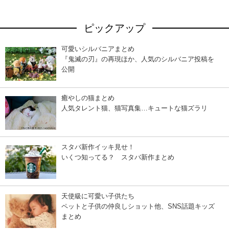
ピックアップ
可愛いシルバニアまとめ
『鬼滅の刃』の再現ほか、人気のシルバニア投稿を
公開
癒やしの猫まとめ
人気タレント猫、猫写真集…キュートな猫ズラリ
スタバ新作イッキ見せ！
いくつ知ってる？ スタバ新作まとめ
天使級に可愛い子供たち
ペットと子供の仲良しショット他、SNS話題キッズ
まとめ