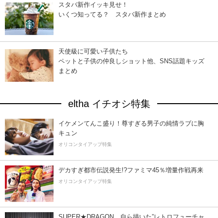
スタバ新作イッキ見せ！
いくつ知ってる？ スタバ新作まとめ
天使級に可愛い子供たち
ペットと子供の仲良しショット他、SNS話題キッズ
まとめ
eltha イチオシ特集
イケメンてんこ盛り！尊すぎる男子の純情ラブに胸
キュン
オリコンタイアップ特集
デカすぎ都市伝説発生!?ファミマ45％増量作戦再来
オリコンタイアップ特集
SUPER★DRAGON、自ら描いた”レトロフューチャ