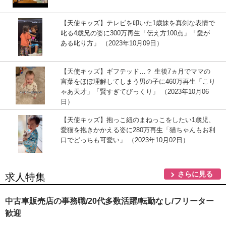
【天使キッズ】テレビを叩いた1歳妹を真剣な表情で
叱る4歳兄の姿に300万再生「伝え方100点」「愛が
ある叱り方」 （2023年10月09日）
【天使キッズ】ギフテッド…？ 生後7ヵ月でママの
言葉をほぼ理解してしまう男の子に460万再生「こり
ゃあ天才」「賢すぎてびっくり」 （2023年10月06
日）
【天使キッズ】抱っこ紐のまねっこをしたい1歳児、
愛猫を抱きかかえる姿に280万再生「猫ちゃんもお利
口でどっちも可愛い」 （2023年10月02日）
さらに見る
求人特集
中古車販売店の事務職/20代多数活躍/転勤なし/フリーター
歓迎