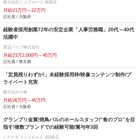
株式会社ジョブカーズ 南港店
月給21万円～22万円
正社員 / 大阪府
経験者採用創業72年の安定企業「人事労務職」20代～40代
活躍中
渡辺パイプ株式会社
月給23万2,000円～45万円
正社員 / 東京都
「定員残りわずか!」未経験採用枠/映像コンテンツ制作/プ
ライベート充実
株式会社小林
月給26万円～45万円
正社員 / 大阪府
グランプリ金賞!焼鳥バルのホールスタッフ/“食のプロ”を目
指す!複数ブランドでの経験可能/賞与年3回
いただきコッコちゃん 北8条店