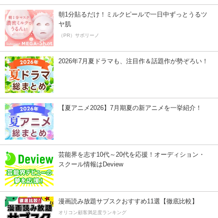
朝1分貼るだけ！ミルクピールで一日中ずっとうるツ
ヤ肌
（PR）サボリーノ
2026年7月夏ドラマも、注目作＆話題作が勢ぞろい！
【夏アニメ2026】7月期夏の新アニメを一挙紹介！
芸能界を志す10代～20代を応援！オーディション・
スクール情報はDeview
漫画読み放題サブスクおすすめ11選【徹底比較】
オリコン顧客満足度ランキング