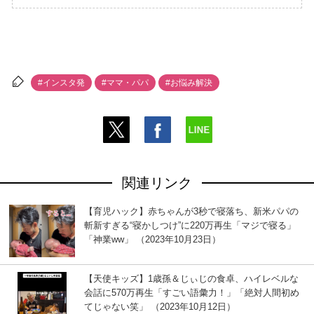
#インスタ発
#ママ・パパ
#お悩み解決
関連リンク
【育児ハック】赤ちゃんが3秒で寝落ち、新米パパの
斬新すぎる“寝かしつけ”に220万再生「マジで寝る」
「神業ww」 （2023年10月23日）
【天使キッズ】1歳孫＆じぃじの食卓、ハイレベルな
会話に570万再生「すごい語彙力！」「絶対人間初め
てじゃない笑」 （2023年10月12日）