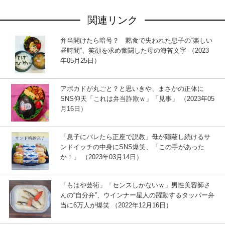
関連リンク
弁当開けたら暗号？ 黙食で失われた息子の“楽しい
昼時間”、笑顔を求め奮闘した母の海苔文字 （2023
年05月25日）
アボカドが丸ごと？と思いきや、まさかの正体に
SNS仰天「これは弁当詐欺ｗ」「見事」 （2023年05
月16日）
「息子にバレたら正座で説教」母が隠蔽し続けるサ
ンドイッチの中身にSNS爆笑、「この手があった
か！」 （2023年03月14日）
「もはや芸術」「センスしかないｗ」男性美容師さ
んの“自分弁”、ウインナー星人の躍動するタッパー弁
当に6万人が爆笑 （2022年12月16日）