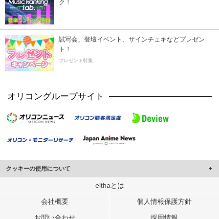
ク！
試写会、登壇イベント、サインチェキなどプレゼン
ト！
プレゼント特集
オリコングループサイト
クッキーの使用について
このサイトでは Cookie を使用して、ユーザーに合わせたコンテンツや広告の
elthaとは
表示、ソーシャル メディア機能の提供、広告の表示回数やクリック数の測定を
会社概要
個人情報保護方針
行っています。
また、ユーザーによるサイトの利用状況についても情報を収集し、ソーシャル
お問い合わせ
採用情報
メディアや広告配信、データ解析の各パートナーに提供しています。