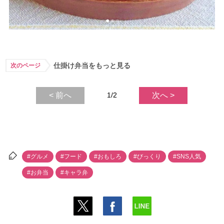
仕掛け弁当をもっと見る
次のページ
< 前へ
1/2
次へ >
#グルメ
#フード
#おもしろ
#びっくり
#SNS人気
#お弁当
#キャラ弁