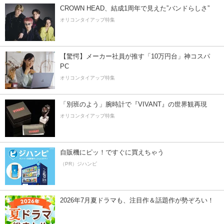
CROWN HEAD、結成1周年で見えた”バンドらしさ”
オリコンタイアップ特集
【驚愕】メーカー社員が推す「10万円台」神コスパ
PC
オリコンタイアップ特集
「別班のよう」腕時計で『VIVANT』の世界観再現
オリコンタイアップ特集
自販機にピッ！ですぐに買えちゃう
（PR）ジハンピ
2026年7月夏ドラマも、注目作＆話題作が勢ぞろい！