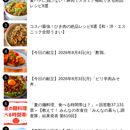
夏バテに負けない！豚肉でスタミナ補給できる絶品
レシピ8選
コスパ最強！ひき肉の絶品レシピ8選【和・洋・エス
ニック全部うまい】
【今日の献立】2026年8月4日(火)「酢鶏」
【今日の献立】2026年8月3日(月)「ピリ辛肉みそ
丼」
「夏の麺料理、食べる時間帯は？」＜回答数37,131
票＞【教えて！ みんなの衣食住「みんなの暮らし調
査隊」結果発表 第610回】