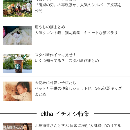
『鬼滅の刃』の再現ほか、人気のシルバニア投稿を
公開
癒やしの猫まとめ
人気タレント猫、猫写真集…キュートな猫ズラリ
スタバ新作イッキ見せ！
いくつ知ってる？ スタバ新作まとめ
天使級に可愛い子供たち
ペットと子供の仲良しショット他、SNS話題キッズ
まとめ
eltha イチオシ特集
川島海荷さんと学ぶ 日常に潜む“人身取引”のリアル