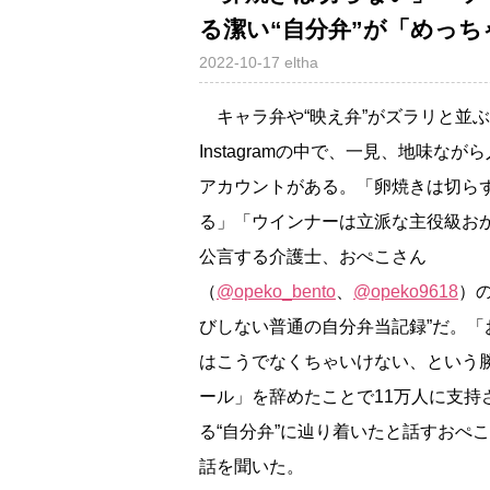
る潔い“自分弁”が「めっ
2022-10-17
eltha
キャラ弁や“映え弁”がズラリと並
Instagramの中で、一見、地味なが
アカウントがある。「卵焼きは切ら
る」「ウインナーは立派な主役級お
公言する介護士、おぺこさん
（
@opeko_bento
、
@opeko9618
）の
びしない普通の自分弁当記録”だ。「
はこうでなくちゃいけない、という
ール」を辞めたことで11万人に支持
る“自分弁”に辿り着いたと話すおぺ
話を聞いた。