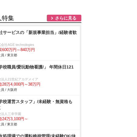
人特集
さらに見る
社サービスの「新規事業担当」/経験者歓
会社AGE technologies
収600万円～840万円
員 / 東京都
学校職員/愛玩動物看護/」 年間休日121
校法人21世紀アカデメイア
28万4,000円～38万円
員 / 大阪府
学校運営スタッフ」/未経験・無資格も
K
校法人三幸学園
24万3,100円～
員 / 東京都
水処理場での運転維持管理/未経験OK/休