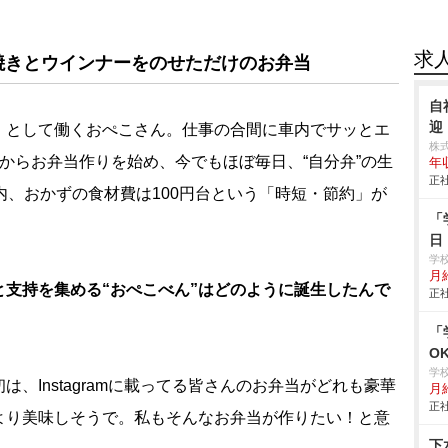
求
焼きとウインナーをのせただけのお弁当
自
迎
として働くおぺこさん。仕事の合間に車内でサッとエ
株式
からお弁当作りを始め、今でもほぼ毎日、“自分弁”の生
年
正社
内、おかずの食材費は100円台という「時短・節約」が
「
日
学
月給
支持を集める“おぺこべん”はどのように誕生したんで
正社
「
O
学
、Instagramに載ってる皆さんのお弁当がどれも豪華
月給
正社
より美味しそうで。私もそんなお弁当が作りたい！と意
下