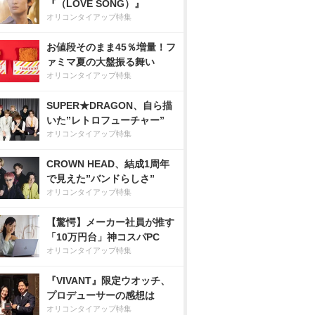
『（LOVE SONG）』
オリコンタイアップ特集
お値段そのまま45％増量！フ
ァミマ夏の大盤振る舞い
オリコンタイアップ特集
SUPER★DRAGON、自ら描
いた”レトロフューチャー”
オリコンタイアップ特集
CROWN HEAD、結成1周年
で見えた”バンドらしさ”
オリコンタイアップ特集
【驚愕】メーカー社員が推す
「10万円台」神コスパPC
オリコンタイアップ特集
『VIVANT』限定ウオッチ、
プロデューサーの感想は
オリコンタイアップ特集