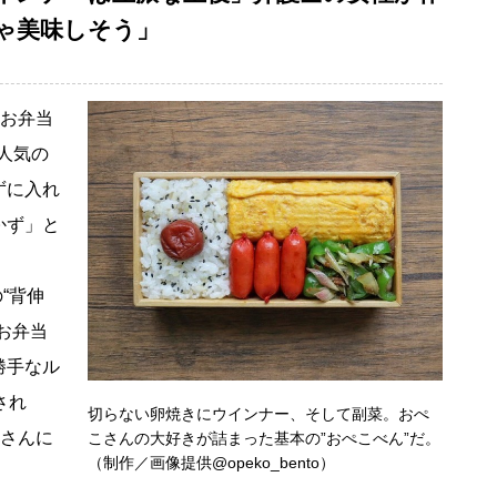
ちゃ美味しそう」
ぶお弁当
ら人気の
ずに入れ
かず」と
“背伸
お弁当
勝手なル
され
切らない卵焼きにウインナー、そして副菜。おぺ
こさんに
こさんの大好きが詰まった基本の”おぺこべん”だ。
（制作／画像提供@opeko_bento）