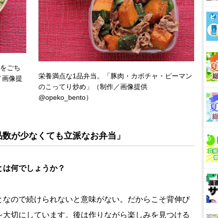
をごち
栄養満点な1品弁当。「豚肉・カボチャ・ピーマン
／画像提
のこってり炒め」（制作／画像提供
@opeko_bento）
品数が少なくても立派なお弁当」
とは何でしょうか？
なので続けられないと意味がない。だからこそ背伸び
を大切にしています。後は作りながら楽しみを見つける