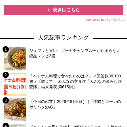
続きはこちら
sponsored by 求人ボックス
人気記事ランキング
ジュワッと旨い！ゴーヤチャンプルーが止まらない
絶品レシピ3選
「ベトナム料理で食べたいのは？」＜回答数38,109
票＞【教えて！ みんなの衣食住「みんなの暮らし調
査隊」結果発表 第615回】
【今日の献立】2026年8月8日(土)「牛肉とコーンの
ガリバタ炒め」
【キャベツ×豚バラ肉】ご飯が止まらない！人気おか