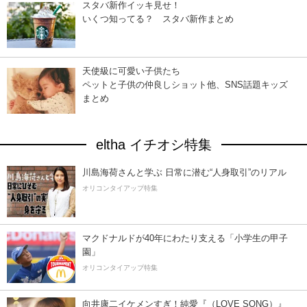
スタバ新作イッキ見せ！
いくつ知ってる？ スタバ新作まとめ
天使級に可愛い子供たち
ペットと子供の仲良しショット他、SNS話題キッズ
まとめ
eltha イチオシ特集
川島海荷さんと学ぶ 日常に潜む“人身取引”のリアル
オリコンタイアップ特集
マクドナルドが40年にわたり支える「小学生の甲子
園」
オリコンタイアップ特集
向井康二イケメンすぎ！純愛『（LOVE SONG）』