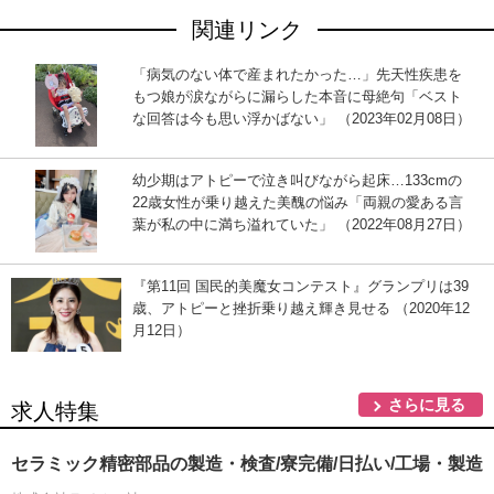
関連リンク
「病気のない体で産まれたかった…」先天性疾患を
もつ娘が涙ながらに漏らした本音に母絶句「ベスト
な回答は今も思い浮かばない」 （2023年02月08日）
幼少期はアトピーで泣き叫びながら起床…133cmの
22歳女性が乗り越えた美醜の悩み「両親の愛ある言
葉が私の中に満ち溢れていた」 （2022年08月27日）
『第11回 国民的美魔女コンテスト』グランプリは39
歳、アトピーと挫折乗り越え輝き見せる （2020年12
月12日）
さらに見る
求人特集
セラミック精密部品の製造・検査/寮完備/日払い/工場・製造