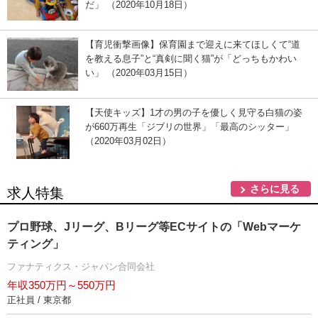
だ」 （2020年10月18日）
【育児衝撃画像】保育園まで迎えに来てほしくて“道
を教える息子”と“真剣に聞く猫”が「どっちもかわい
い」 （2020年03月15日）
【天使キッズ】1才の男の子を優しく見守る白猫の姿
が660万再生「ジブリの世界」「最高のシッター」
（2020年03月02日）
さらに見る
求人特集
プロ野球、Jリーグ、Bリーグ等ECサイトの「Webマーケ
ティング」
ファナティクス・ジャパン合同会社
年収350万円～550万円
正社員 / 東京都