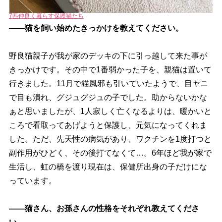
7匹仲良く暮らす保護猫たち
――猫を飼い始めたきっかけを教えてください。
野良猫親子が我が家のデッキの下に引っ越して来た事が
きっかけです。その中で1番弱かった子を、親猫は置いて
行きました。11月で猫風邪も引いていたようで、目ヤニ
で目も潰れ、グジュグジュの子でした。助からないかな
ぁと思いましたが、1人寂しく亡くなるよりは、暖かいと
ころで看取ってあげようと保護し、元気になってくれま
した。ただ、先天性の病気があり、ワクチンを1度打つと
副作用がひどく、その後打てなくて…。6年ほど我が家で
生活し、虹の橋を渡り現在は、保健所出身の子だけにな
っています。
――猫さん、お孫さんの性格をそれぞれ教えてくださ