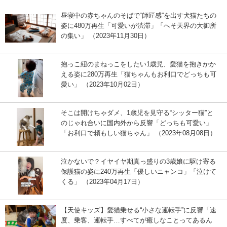
昼寝中の赤ちゃんのそばで“師匠感”を出す犬猫たちの
姿に480万再生「可愛いが渋滞」「へそ天界の大御所
の集い」 （2023年11月30日）
抱っこ紐のまねっこをしたい1歳児、愛猫を抱きかか
える姿に280万再生「猫ちゃんもお利口でどっちも可
愛い」 （2023年10月02日）
そこは開けちゃダメ、1歳児を見守る“シッター猫”と
のじゃれ合いに国内外から反響「どっちも可愛い」
「お利口で頼もしい猫ちゃん」 （2023年08月08日）
泣かないで？イヤイヤ期真っ盛りの3歳娘に駆け寄る
保護猫の姿に240万再生「優しいニャンコ」「泣けて
くる」 （2023年04月17日）
【天使キッズ】愛猫乗せる“小さな運転手”に反響「速
度、乗客、運転手…すべてが癒しなことってあるん