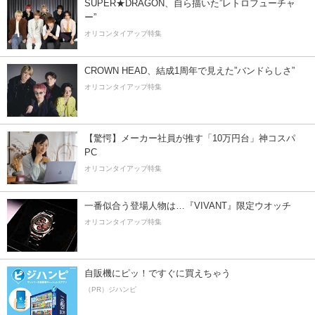
SUPER★DRAGON、自ら描いた”レトロフューチャ
ー”
オリコンタイアップ特集
CROWN HEAD、結成1周年で見えた”バンドらしさ”
オリコンタイアップ特集
【驚愕】メーカー社員が推す「10万円台」神コスパ
PC
オリコンタイアップ特集
一番似合う登場人物は…『VIVANT』限定ウオッチ
オリコンタイアップ特集
自販機にピッ！ですぐに買えちゃう
（PR）ジハンピ