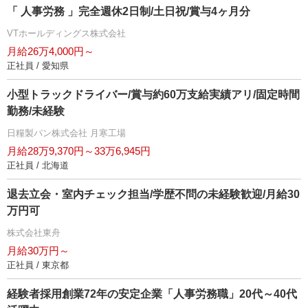
「 人事労務 」完全週休2日制/土日祝/賞与4ヶ月分
VTホールディングス株式会社
月給26万4,000円～
正社員 / 愛知県
小型トラックドライバー/賞与約60万支給実績アリ/固定時間
勤務/未経験
日糧製パン株式会社 月寒工場
月給28万9,370円～33万6,945円
正社員 / 北海道
退去立会・室内チェック担当/学歴不問の未経験歓迎/月給30
万円可
株式会社東舟
月給30万円～
正社員 / 東京都
経験者採用創業72年の安定企業「人事労務職」20代～40代