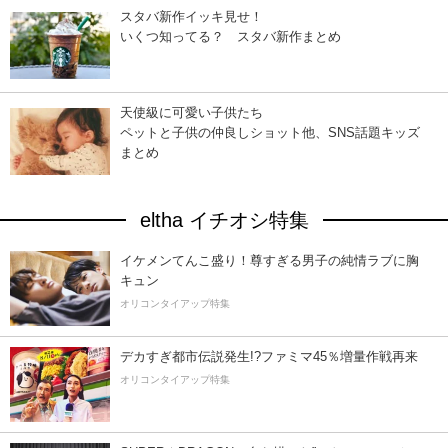
スタバ新作イッキ見せ！
いくつ知ってる？ スタバ新作まとめ
天使級に可愛い子供たち
ペットと子供の仲良しショット他、SNS話題キッズ
まとめ
eltha イチオシ特集
イケメンてんこ盛り！尊すぎる男子の純情ラブに胸
キュン
オリコンタイアップ特集
デカすぎ都市伝説発生!?ファミマ45％増量作戦再来
オリコンタイアップ特集