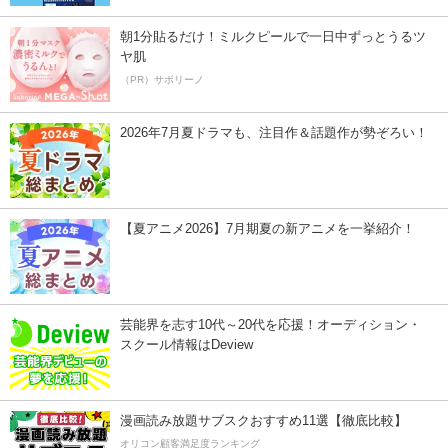
朝1分貼るだけ！ミルクピールで一日中ずっとうるツ
ヤ肌
（PR）サボリーノ
2026年7月夏ドラマも、注目作＆話題作が勢ぞろい！
【夏アニメ2026】7月期夏の新アニメを一挙紹介！
芸能界を志す10代～20代を応援！オーディション・
スクール情報はDeview
漫画読み放題サブスクおすすめ11選【徹底比較】
オリコン顧客満足度ランキング