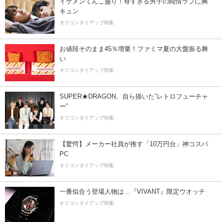
イケメンてんこ盛り！尊すぎる男子の純情ラブに胸
キュン
オリコンタイアップ特集
お値段そのまま45％増量！ファミマ夏の大盤振る舞
い
オリコンタイアップ特集
SUPER★DRAGON、自ら描いた”レトロフューチャ
ー”
オリコンタイアップ特集
【驚愕】メーカー社員が推す「10万円台」神コスパ
PC
オリコンタイアップ特集
一番似合う登場人物は…『VIVANT』限定ウオッチ
オリコンタイアップ特集