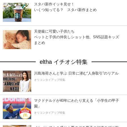
スタバ新作イッキ見せ！
いくつ知ってる？ スタバ新作まとめ
天使級に可愛い子供たち
ペットと子供の仲良しショット他、SNS話題キッズ
まとめ
eltha イチオシ特集
川島海荷さんと学ぶ 日常に潜む“人身取引”のリアル
オリコンタイアップ特集
マクドナルドが40年にわたり支える「小学生の甲子
園」
オリコンタイアップ特集