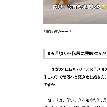
画像提供@nene_18__
9ヵ月頃から階段に興味津々
――３女の“ねねちゃん”とお母さま
手この手で階段へと突き進む娘さん
ですか。
「始まりは、伝い歩きを始めた9ヵ