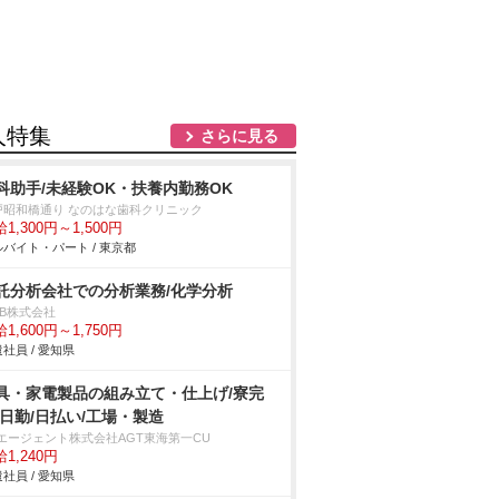
人特集
さらに見る
科助手/未経験OK・扶養内勤務OK
戸昭和橋通り なのはな歯科クリニック
1,300円～1,500円
バイト・パート / 東京都
託分析会社での分析業務/化学分析
DB株式会社
1,600円～1,750円
社員 / 愛知県
具・家電製品の組み立て・仕上げ/寮完
/日勤/日払い/工場・製造
Tエージェント株式会社AGT東海第一CU
1,240円
社員 / 愛知県