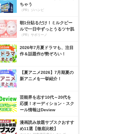
ちゃう
（PR）ジハンピ
朝1分貼るだけ！ミルクピー
ルで一日中ずっとうるツヤ肌
（PR）サボリーノ
2026年7月夏ドラマも、注目
作＆話題作が勢ぞろい！
【夏アニメ2026】7月期夏の
新アニメを一挙紹介！
芸能界を志す10代～20代を
応援！オーディション・スク
ール情報はDeview
漫画読み放題サブスクおすす
め11選【徹底比較】