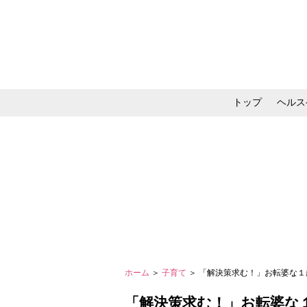
トップ
ヘルス
メイク・コスメ・スキ
ホーム
＞
子育て
＞ 「解決策求む！」お転婆な
「解決策求む！」お転婆な