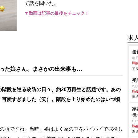
て話を聞いた。
▼動画は記事の最後をチェック！
求
歯
亀
時給
だった娘さん、まさかの出来事も…
アル
受
W
の階段を巡る攻防の日々、約20万再生と話題です。あの
時給
派遣
、可愛すぎました（笑）。階段を上り始めたのはいつ頃
家
備
U
時給
月の頃ですね。当時、娘はよく家の中をハイハイで探検し
派遣