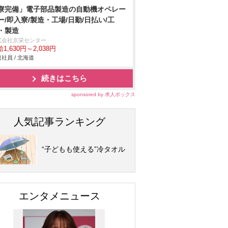
寮完備」電子部品製造の自動機オペレー
ー/即入寮/製造・工場/日勤/日払い/工
・製造
式会社京栄センター
1,630円～2,038円
社員 / 北海道
続きはこちら
sponsored by 求人ボックス
人気記事ランキング
“子どもも使える”冷タオル
エンタメニュース