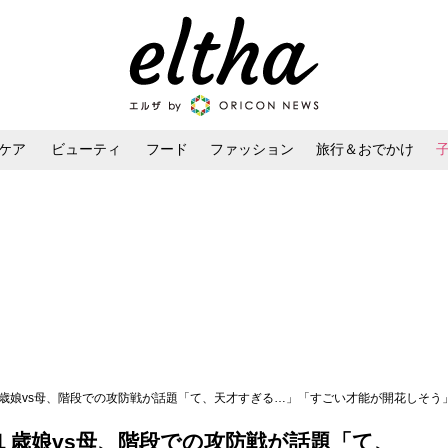
ケア
ビューティ
フード
ファッション
旅行＆おでかけ
ンケア
ダイエット・ボディケア
ヘアスタイル・ヘアアレンジ
１歳娘vs母、階段での攻防戦が話題「て、天才すぎる…」「すごい才能が開花しそう
１歳娘vs母、階段での攻防戦が話題「て、