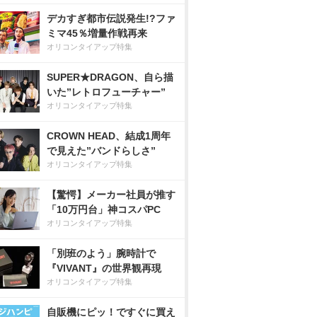
デカすぎ都市伝説発生!?ファ
ミマ45％増量作戦再来
オリコンタイアップ特集
SUPER★DRAGON、自ら描
いた”レトロフューチャー”
オリコンタイアップ特集
CROWN HEAD、結成1周年
で見えた”バンドらしさ”
オリコンタイアップ特集
【驚愕】メーカー社員が推す
「10万円台」神コスパPC
オリコンタイアップ特集
「別班のよう」腕時計で
『VIVANT』の世界観再現
オリコンタイアップ特集
自販機にピッ！ですぐに買え