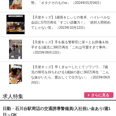
勢」「オタクそのものw」 （2024年01月04日）
【天使キッズ】1歳孫＆じぃじの食卓、ハイレベルな
会話に570万再生「すごい語彙力！」「絶対人間初め
てじゃない笑」 （2023年10月12日）
【天使キッズ】手を振る警察官に深々とお辞儀＆拍
手する1歳児に380万再生「これは可愛すぎて事件」
（2023年09月13日）
【天使キッズ】早くぎゅーしたくてソワソワ… 7歳
兄の帰宅を待ちわびる1歳妹の姿に360万再生「こん
な妹がいたら、愛おしくて仕方ない」 （2023年08月
24日）
さらに見る
求人特集
日勤・石川台駅周辺の交通誘導警備員/入社祝い金あり/週1
日～OK