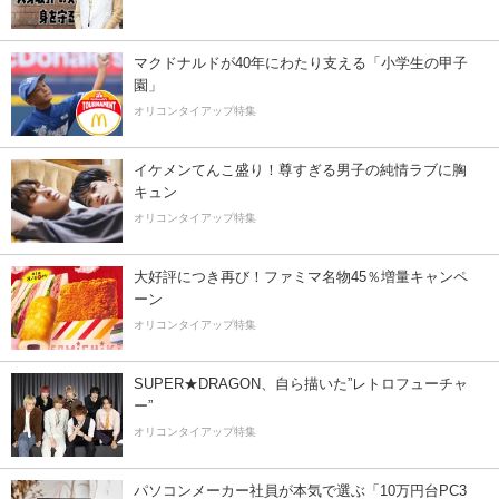
マクドナルドが40年にわたり支える「小学生の甲子
園」
オリコンタイアップ特集
イケメンてんこ盛り！尊すぎる男子の純情ラブに胸
キュン
オリコンタイアップ特集
大好評につき再び！ファミマ名物45％増量キャンペ
ーン
オリコンタイアップ特集
SUPER★DRAGON、自ら描いた”レトロフューチャ
ー”
オリコンタイアップ特集
パソコンメーカー社員が本気で選ぶ「10万円台PC3