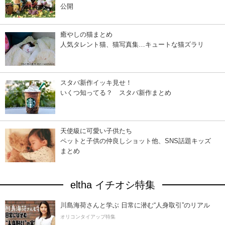
公開
癒やしの猫まとめ
人気タレント猫、猫写真集…キュートな猫ズラリ
スタバ新作イッキ見せ！
いくつ知ってる？ スタバ新作まとめ
天使級に可愛い子供たち
ペットと子供の仲良しショット他、SNS話題キッズ
まとめ
eltha イチオシ特集
川島海荷さんと学ぶ 日常に潜む“人身取引”のリアル
オリコンタイアップ特集