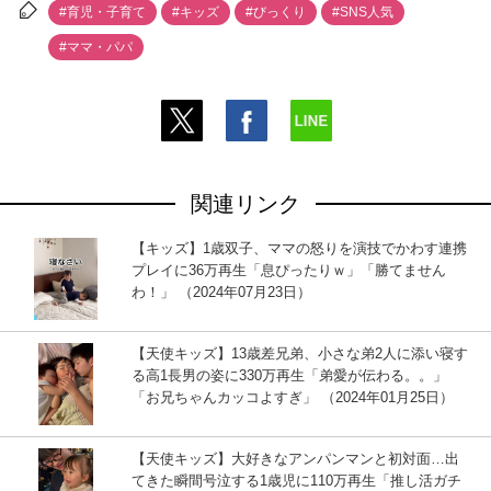
#育児・子育て
#キッズ
#びっくり
#SNS人気
#ママ・パパ
関連リンク
【キッズ】1歳双子、ママの怒りを演技でかわす連携
プレイに36万再生「息ぴったりｗ」「勝てません
わ！」 （2024年07月23日）
【天使キッズ】13歳差兄弟、小さな弟2人に添い寝す
る高1長男の姿に330万再生「弟愛が伝わる。。」
「お兄ちゃんカッコよすぎ」 （2024年01月25日）
【天使キッズ】大好きなアンパンマンと初対面…出
てきた瞬間号泣する1歳児に110万再生「推し活ガチ