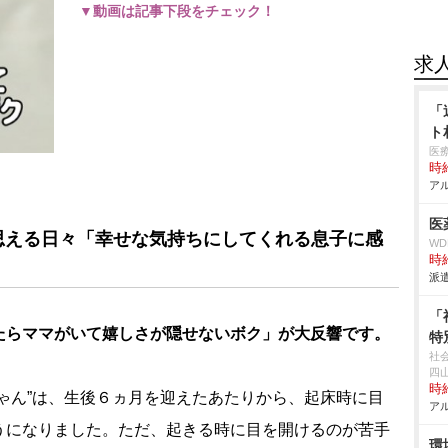
▼動画は記事下段をチェック！
求
「
ト
医
時給
アル
医
思える日々「幸せな気持ちにしてくれる息子に感
W
時給
派遣
「
たらママがいて嬉しさが隠せないボク」が大反響です。
特
社
四
時給
ゃん”は、生後６ヵ月を迎えたあたりから、起床時に目
アル
うになりました。ただ、起きる時に目を開けるのが苦手
環