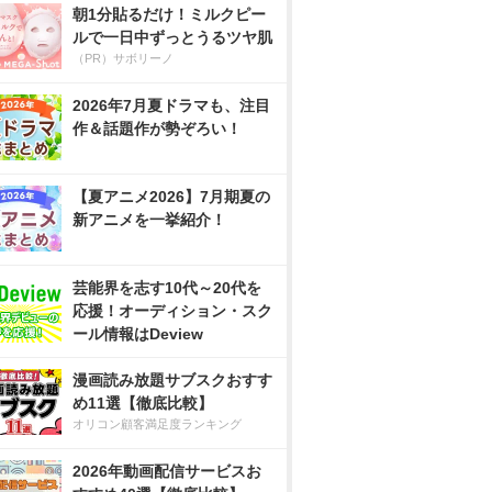
朝1分貼るだけ！ミルクピー
ルで一日中ずっとうるツヤ肌
（PR）サボリーノ
2026年7月夏ドラマも、注目
作＆話題作が勢ぞろい！
【夏アニメ2026】7月期夏の
新アニメを一挙紹介！
芸能界を志す10代～20代を
応援！オーディション・スク
ール情報はDeview
漫画読み放題サブスクおすす
め11選【徹底比較】
オリコン顧客満足度ランキング
2026年動画配信サービスお