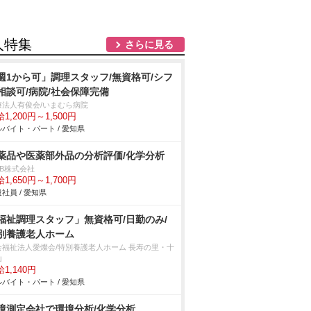
人特集
さらに見る
週1から可」調理スタッフ/無資格可/シフ
相談可/病院/社会保障完備
療法人有俊会/いまむら病院
1,200円～1,500円
バイト・パート / 愛知県
薬品や医薬部外品の分析評価/化学分析
DB株式会社
1,650円～1,700円
社員 / 愛知県
福祉調理スタッフ」無資格可/日勤のみ/
別養護老人ホーム
会福祉法人愛燦会/特別養護老人ホーム 長寿の里・十
山
1,140円
バイト・パート / 愛知県
境測定会社で環境分析/化学分析