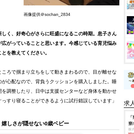
画像提供＠sochan_2834
新しく、好奇心がさらに旺盛になるこの時期。息子さん
が広がっていることと思います。今感じている育児悩み
ことを教えてください。
ところで掴まり立ちをして動きまわるので、目が離せな
のが心配なので、背負うクッションを購入しました。睡
間を調整したり、日中は支援センターなど身体を動かせ
ぐっすり寝ることができるように試行錯誤しています」
求
「
、嬉しさが隠せない0歳ベビー
寮
株