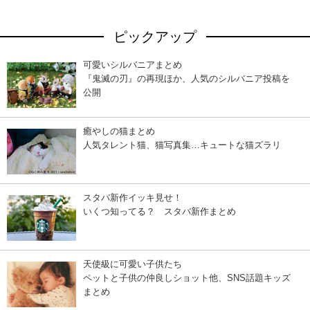
ピックアップ
可愛いシルバニアまとめ
『鬼滅の刃』の再現ほか、人気のシルバニア投稿を
公開
癒やしの猫まとめ
人気タレント猫、猫写真集…キュートな猫ズラリ
スタバ新作イッキ見せ！
いくつ知ってる？ スタバ新作まとめ
天使級に可愛い子供たち
ペットと子供の仲良しショット他、SNS話題キッズ
まとめ