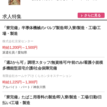
さらに見る
求人特集
「寮完備」半導体機械のバルブ製造/即入寮/製造・工場/工
場・製造
株式会社京栄センター
時給1,200円～1,500円
派遣社員 / 愛知県
「週2から可」調理スタッフ/無資格可/午前のみ/看護小規模
多機能型居宅介護/社会保障完備
有限会社ホームケア/さくらカンタキステーション
時給1,225円～1,300円
アルバイト・パート / 神奈川県
「寮完備」たばこ用香料の製造/即入寮/製造・工場/日勤/日
払い/工場・製造