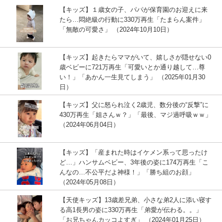
【キッズ】１歳女の子、パパが保育園のお迎えに来
たら…悶絶級の行動に330万再生「たまらん案件」
「無敵の可愛さ」 （2024年10月10日）
【キッズ】起きたらママがいて、嬉しさが隠せない0
歳ベビーに721万再生「可愛いとか通り越して…尊
い！」「あかん一生見てしまう」 （2025年01月30
日）
【キッズ】父に怒られ泣く2歳児、数分後の“反撃”に
430万再生「姐さんｗ？」「最後、マジ過呼吸ｗｗ」
（2024年06月04日）
【キッズ】「産まれた時はイケメン系って思ったけ
ど…」ハンサムベビー、3年後の姿に174万再生「こ
んなの…不公平だよ神様！」「勝ち組のお顔」
（2024年05月08日）
【天使キッズ】13歳差兄弟、小さな弟2人に添い寝す
る高1長男の姿に330万再生「弟愛が伝わる。。」
「お兄ちゃんカッコよすぎ」 （2024年01月25日）