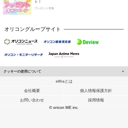
ト！
プレゼント特集
オリコングループサイト
クッキーの使用について
このサイトでは Cookie を使用して、ユーザーに合わせたコンテンツや広告の
elthaとは
表示、ソーシャル メディア機能の提供、広告の表示回数やクリック数の測定を
会社概要
個人情報保護方針
行っています。
また、ユーザーによるサイトの利用状況についても情報を収集し、ソーシャル
お問い合わせ
採用情報
メディアや広告配信、データ解析の各パートナーに提供しています。
各パートナーは、この情報とユーザーが各パートナーに提供した他の情報や、
© oricon ME inc.
ユーザーが各パートナーのサービスを使用したときに収集した他の情報を組み
合わせて使用することがあります。