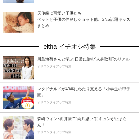
天使級に可愛い子供たち
ペットと子供の仲良しショット他、SNS話題キッズ
まとめ
eltha イチオシ特集
川島海荷さんと学ぶ 日常に潜む“人身取引”のリアル
オリコンタイアップ特集
マクドナルドが40年にわたり支える「小学生の甲子
園」
オリコンタイアップ特集
森崎ウィン×向井康二“両片思い”にキュンが止まら
ん！
オリコンタイアップ特集