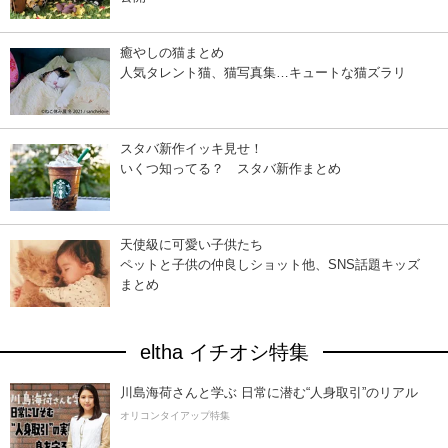
癒やしの猫まとめ
人気タレント猫、猫写真集…キュートな猫ズラリ
スタバ新作イッキ見せ！
いくつ知ってる？ スタバ新作まとめ
天使級に可愛い子供たち
ペットと子供の仲良しショット他、SNS話題キッズ
まとめ
eltha イチオシ特集
川島海荷さんと学ぶ 日常に潜む“人身取引”のリアル
オリコンタイアップ特集