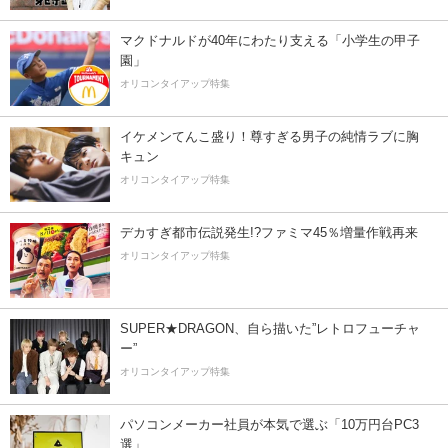
マクドナルドが40年にわたり支える「小学生の甲子
園」
オリコンタイアップ特集
イケメンてんこ盛り！尊すぎる男子の純情ラブに胸
キュン
オリコンタイアップ特集
デカすぎ都市伝説発生!?ファミマ45％増量作戦再来
オリコンタイアップ特集
SUPER★DRAGON、自ら描いた”レトロフューチャ
ー”
オリコンタイアップ特集
パソコンメーカー社員が本気で選ぶ「10万円台PC3
選」