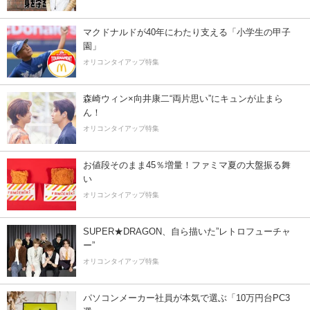
マクドナルドが40年にわたり支える「小学生の甲子
園」
オリコンタイアップ特集
森崎ウィン×向井康二“両片思い”にキュンが止まら
ん！
オリコンタイアップ特集
お値段そのまま45％増量！ファミマ夏の大盤振る舞
い
オリコンタイアップ特集
SUPER★DRAGON、自ら描いた”レトロフューチャ
ー”
オリコンタイアップ特集
パソコンメーカー社員が本気で選ぶ「10万円台PC3