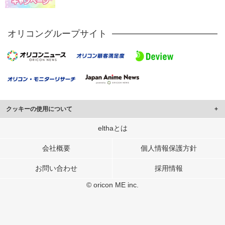
オリコングループサイト
クッキーの使用について
このサイトでは Cookie を使用して、ユーザーに合わせたコンテンツや広告の
elthaとは
表示、ソーシャル メディア機能の提供、広告の表示回数やクリック数の測定を
行っています。
会社概要
個人情報保護方針
また、ユーザーによるサイトの利用状況についても情報を収集し、ソーシャル
お問い合わせ
採用情報
メディアや広告配信、データ解析の各パートナーに提供しています。
各パートナーは、この情報とユーザーが各パートナーに提供した他の情報や、
© oricon ME inc.
ユーザーが各パートナーのサービスを使用したときに収集した他の情報を組み
合わせて使用することがあります。