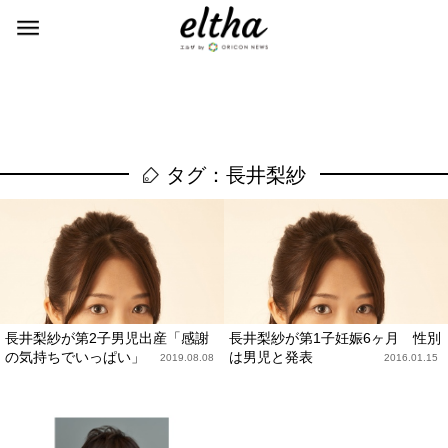
タグ：長井梨紗
長井梨紗が第2子男児出産「感謝
長井梨紗が第1子妊娠6ヶ月 性別
の気持ちでいっぱい」
は男児と発表
2019.08.08
2016.01.15