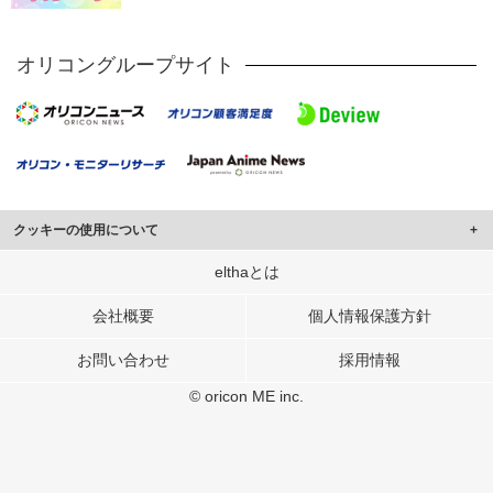
オリコングループサイト
クッキーの使用について
このサイトでは Cookie を使用して、ユーザーに合わせたコンテンツや広告の
elthaとは
表示、ソーシャル メディア機能の提供、広告の表示回数やクリック数の測定を
行っています。
会社概要
個人情報保護方針
また、ユーザーによるサイトの利用状況についても情報を収集し、ソーシャル
お問い合わせ
採用情報
メディアや広告配信、データ解析の各パートナーに提供しています。
各パートナーは、この情報とユーザーが各パートナーに提供した他の情報や、
© oricon ME inc.
ユーザーが各パートナーのサービスを使用したときに収集した他の情報を組み
合わせて使用することがあります。