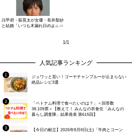
J1甲府・荻晃太が女優・長井梨紗
と結婚「いつも木漏れ日のよ...
2012.11.19
1/1
人気記事ランキング
ジュワッと旨い！ゴーヤチャンプルーが止まらない
絶品レシピ3選
「ベトナム料理で食べたいのは？」＜回答数
38,109票＞【教えて！ みんなの衣食住「みんなの
暮らし調査隊」結果発表 第615回】
【今日の献立】2026年8月8日(土)「牛肉とコーン