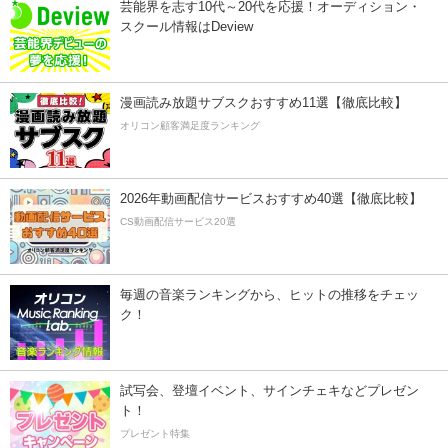
芸能界を志す10代～20代を応援！オーディション・
スクール情報はDeview
漫画読み放題サブスクおすすめ11選【徹底比較】
オリコン顧客満足度ランキング
2026年動画配信サービスおすすめ40選【徹底比較】
CS動画配信サービス20選
毎週の音楽ランキングから、ヒットの推移をチェッ
ク！
試写会、登壇イベント、サインチェキなどプレゼン
ト！
プレゼント特集